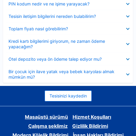
Daraltılmış
PIN kodum nedir ve ne işime yarayacak?
Daraltılmış
Tesisin iletişim bilgilerini nereden bulabilirim?
Daraltılmış
Toplam fiyatı nasıl görebilirim?
Daraltılmış
Kredi kartı bilgilerimi giriyorum, ne zaman ödeme
yapacağım?
Daraltılmış
Otel depozito veya ön ödeme talep ediyor mu?
Daraltılmış
Bir çocuk için ilave yatak veya bebek karyolası almak
mümkün mü?
Tesisinizi kaydedin
Masaüstü sürümü
Hizmet Koşulları
Çalışma şeklimiz
Gizlilik Bildirimi
Modern Kölelik Bildirimi
İnsan Hakları Bildirimi