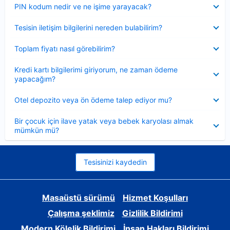
Daraltılmış
PIN kodum nedir ve ne işime yarayacak?
Daraltılmış
Tesisin iletişim bilgilerini nereden bulabilirim?
Daraltılmış
Toplam fiyatı nasıl görebilirim?
Daraltılmış
Kredi kartı bilgilerimi giriyorum, ne zaman ödeme
yapacağım?
Daraltılmış
Otel depozito veya ön ödeme talep ediyor mu?
Daraltılmış
Bir çocuk için ilave yatak veya bebek karyolası almak
mümkün mü?
Tesisinizi kaydedin
Masaüstü sürümü
Hizmet Koşulları
Çalışma şeklimiz
Gizlilik Bildirimi
Modern Kölelik Bildirimi
İnsan Hakları Bildirimi