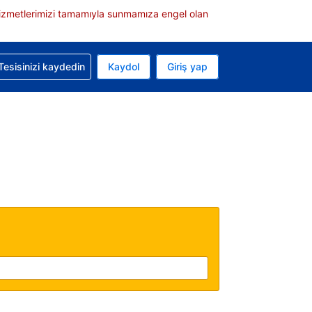
e hizmetlerimizi tamamıyla sunmamıza engel olan
rvasyonunuzla ilgili yardım alın
Tesisinizi kaydedin
Kaydol
Giriş yap
 Mevcut para biriminiz Türk lirası
 Mevcut diliniz Türkçe