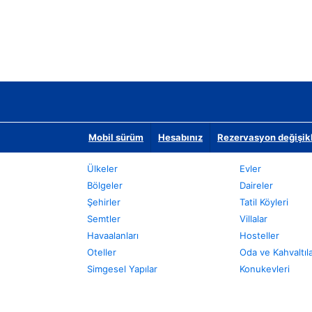
Mobil sürüm
Hesabınız
Rezervasyon değişikli
Ülkeler
Evler
Bölgeler
Daireler
Şehirler
Tatil Köyleri
Semtler
Villalar
Havaalanları
Hosteller
Oteller
Oda ve Kahvaltıl
Simgesel Yapılar
Konukevleri