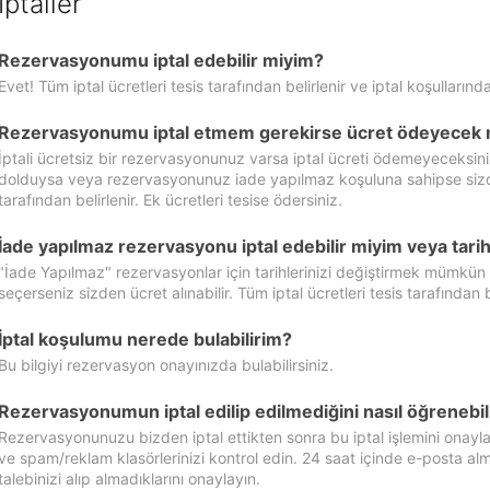
İptaller
Rezervasyonumu iptal edebilir miyim?
Evet! Tüm iptal ücretleri tesis tarafından belirlenir ve iptal koşullarında
Rezervasyonumu iptal etmem gerekirse ücret ödeyecek 
İptali ücretsiz bir rezervasyonunuz varsa iptal ücreti ödemeyeceksin
dolduysa veya rezervasyonunuz iade yapılmaz koşuluna sahipse sizde ipt
tarafından belirlenir. Ek ücretleri tesise ödersiniz.
İade yapılmaz rezervasyonu iptal edebilir miyim veya tarihl
"İade Yapılmaz" rezervasyonlar için tarihlerinizi değiştirmek mümkün
seçerseniz sizden ücret alınabilir. Tüm iptal ücretleri tesis tarafından be
İptal koşulumu nerede bulabilirim?
Bu bilgiyi rezervasyon onayınızda bulabilirsiniz.
Rezervasyonumun iptal edilip edilmediğini nasıl öğrenebil
Rezervasyonunuzu bizden iptal ettikten sonra bu iptal işlemini onayl
ve spam/reklam klasörlerinizi kontrol edin. 24 saat içinde e-posta alma
talebinizi alıp almadıklarını onaylayın.