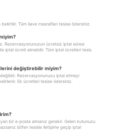
 belirtilir. Tüm ilave masrafları tesise ödersiniz.
miyim?
iz. Rezervasyonunuzun ücretsiz iptal süresi
al ücreti alınabilir. Tüm iptal ücretleri tesis
erini değiştirebilir miyim?
 değildir. Rezervasyonunuzu iptal etmeyi
lirlenir. Ek ücretleri tesise ödersiniz.
irim?
ayan bir e-posta almanız gerekir. Gelen kutunuzu
zsanız lütfen tesisle iletişime geçip iptal