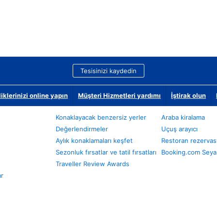
Tesisinizi kaydedin
klerinizi online yapın
Müşteri Hizmetleri yardımı
İştirak olun
Konaklayacak benzersiz yerler
Araba kiralama
Değerlendirmeler
Uçuş arayıcı
Aylık konaklamaları keşfet
Restoran rezervas
Sezonluk fırsatlar ve tatil fırsatları
Booking.com Seyah
Traveller Review Awards
ar