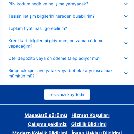
Daraltılmış
PIN kodum nedir ve ne işime yarayacak?
Daraltılmış
Tesisin iletişim bilgilerini nereden bulabilirim?
Daraltılmış
Toplam fiyatı nasıl görebilirim?
Daraltılmış
Kredi kartı bilgilerimi giriyorum, ne zaman ödeme
yapacağım?
Daraltılmış
Otel depozito veya ön ödeme talep ediyor mu?
Daraltılmış
Bir çocuk için ilave yatak veya bebek karyolası almak
mümkün mü?
Tesisinizi kaydedin
Masaüstü sürümü
Hizmet Koşulları
Çalışma şeklimiz
Gizlilik Bildirimi
Modern Kölelik Bildirimi
İnsan Hakları Bildirimi