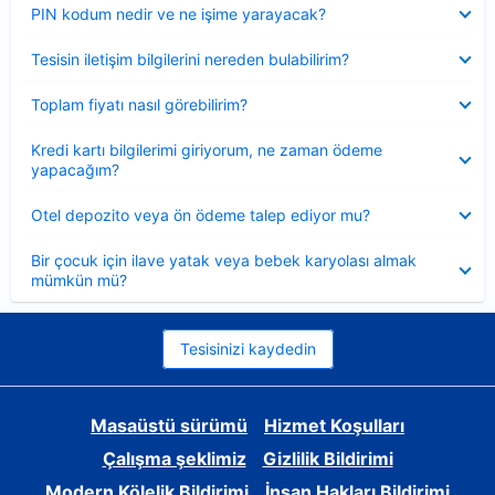
Daraltılmış
PIN kodum nedir ve ne işime yarayacak?
Daraltılmış
Tesisin iletişim bilgilerini nereden bulabilirim?
Daraltılmış
Toplam fiyatı nasıl görebilirim?
Daraltılmış
Kredi kartı bilgilerimi giriyorum, ne zaman ödeme
yapacağım?
Daraltılmış
Otel depozito veya ön ödeme talep ediyor mu?
Daraltılmış
Bir çocuk için ilave yatak veya bebek karyolası almak
mümkün mü?
Tesisinizi kaydedin
Masaüstü sürümü
Hizmet Koşulları
Çalışma şeklimiz
Gizlilik Bildirimi
Modern Kölelik Bildirimi
İnsan Hakları Bildirimi