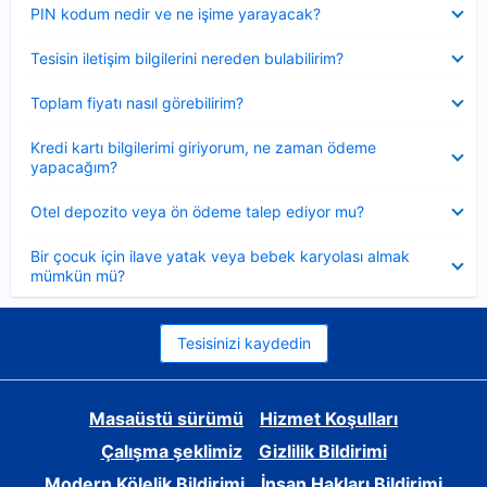
Daraltılmış
PIN kodum nedir ve ne işime yarayacak?
Daraltılmış
Tesisin iletişim bilgilerini nereden bulabilirim?
Daraltılmış
Toplam fiyatı nasıl görebilirim?
Daraltılmış
Kredi kartı bilgilerimi giriyorum, ne zaman ödeme
yapacağım?
Daraltılmış
Otel depozito veya ön ödeme talep ediyor mu?
Daraltılmış
Bir çocuk için ilave yatak veya bebek karyolası almak
mümkün mü?
Tesisinizi kaydedin
Masaüstü sürümü
Hizmet Koşulları
Çalışma şeklimiz
Gizlilik Bildirimi
Modern Kölelik Bildirimi
İnsan Hakları Bildirimi