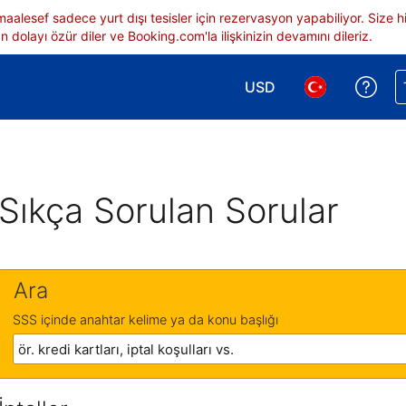
 maalesef sadece yurt dışı tesisler için rezervasyon yapabiliyor. Siz
 dolayı özür diler ve Booking.com'la ilişkinizin devamını dileriz.
USD
Reze
Para birimi seçimi yap.
Dil seçimi yap.
Sıkça Sorulan Sorular
Ara
SSS içinde anahtar kelime ya da konu başlığı