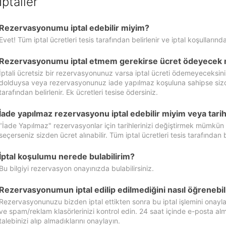
İptaller
Rezervasyonumu iptal edebilir miyim?
Evet! Tüm iptal ücretleri tesis tarafından belirlenir ve iptal koşullarında
Rezervasyonumu iptal etmem gerekirse ücret ödeyecek 
İptali ücretsiz bir rezervasyonunuz varsa iptal ücreti ödemeyeceksin
dolduysa veya rezervasyonunuz iade yapılmaz koşuluna sahipse sizde ipt
tarafından belirlenir. Ek ücretleri tesise ödersiniz.
İade yapılmaz rezervasyonu iptal edebilir miyim veya tarihl
"İade Yapılmaz" rezervasyonlar için tarihlerinizi değiştirmek mümkün
seçerseniz sizden ücret alınabilir. Tüm iptal ücretleri tesis tarafından be
İptal koşulumu nerede bulabilirim?
Bu bilgiyi rezervasyon onayınızda bulabilirsiniz.
Rezervasyonumun iptal edilip edilmediğini nasıl öğrenebil
Rezervasyonunuzu bizden iptal ettikten sonra bu iptal işlemini onayl
ve spam/reklam klasörlerinizi kontrol edin. 24 saat içinde e-posta alma
talebinizi alıp almadıklarını onaylayın.