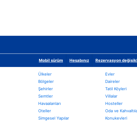
Mobil sürüm
Hesabınız
Rezervasyon değişikli
Ülkeler
Evler
Bölgeler
Daireler
Şehirler
Tatil Köyleri
Semtler
Villalar
Havaalanları
Hosteller
Oteller
Oda ve Kahvaltıl
Simgesel Yapılar
Konukevleri