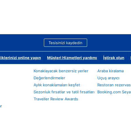
Tesisinizi kaydedin
klerinizi online yapın
Müşteri Hizmetleri yardımı
İştirak olun
Konaklayacak benzersiz yerler
Araba kiralama
Değerlendirmeler
Uçuş arayıcı
Aylık konaklamaları keşfet
Restoran rezervas
Sezonluk fırsatlar ve tatil fırsatları
Booking.com Seyah
Traveller Review Awards
ar