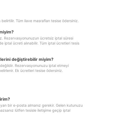
 belirtilir. Tüm ilave masrafları tesise ödersiniz.
miyim?
iz. Rezervasyonunuzun ücretsiz iptal süresi
al ücreti alınabilir. Tüm iptal ücretleri tesis
erini değiştirebilir miyim?
 değildir. Rezervasyonunuzu iptal etmeyi
lirlenir. Ek ücretleri tesise ödersiniz.
irim?
ayan bir e-posta almanız gerekir. Gelen kutunuzu
zsanız lütfen tesisle iletişime geçip iptal