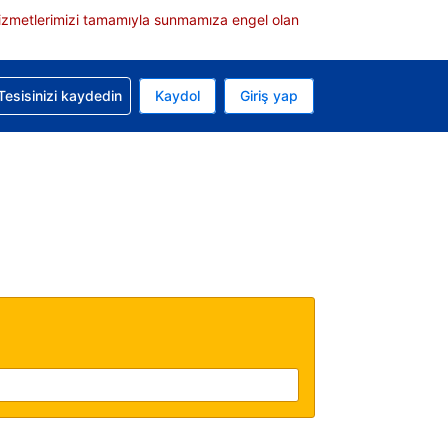
e hizmetlerimizi tamamıyla sunmamıza engel olan
rvasyonunuzla ilgili yardım alın
Tesisinizi kaydedin
Kaydol
Giriş yap
 Mevcut para biriminiz ABD doları
 Mevcut diliniz Türkçe