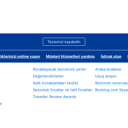
Tesisinizi kaydedin
klerinizi online yapın
Müşteri Hizmetleri yardımı
İştirak olun
Konaklayacak benzersiz yerler
Araba kiralama
Değerlendirmeler
Uçuş arayıcı
Aylık konaklamaları keşfet
Restoran rezervas
Sezonluk fırsatlar ve tatil fırsatları
Booking.com Seyah
Traveller Review Awards
ar