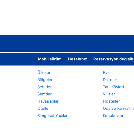
Mobil sürüm
Hesabınız
Rezervasyon değişikli
Ülkeler
Evler
Bölgeler
Daireler
Şehirler
Tatil Köyleri
Semtler
Villalar
Havaalanları
Hosteller
Oteller
Oda ve Kahvaltıl
Simgesel Yapılar
Konukevleri