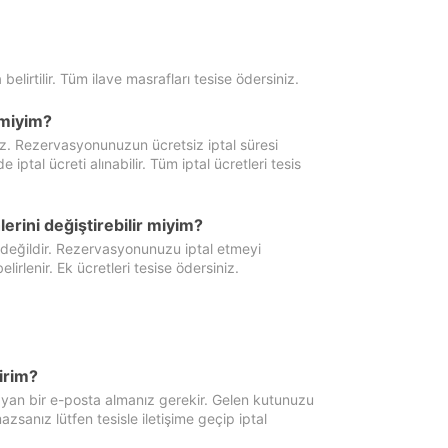
 belirtilir. Tüm ilave masrafları tesise ödersiniz.
miyim?
iz. Rezervasyonunuzun ücretsiz iptal süresi
al ücreti alınabilir. Tüm iptal ücretleri tesis
erini değiştirebilir miyim?
 değildir. Rezervasyonunuzu iptal etmeyi
lirlenir. Ek ücretleri tesise ödersiniz.
irim?
ayan bir e-posta almanız gerekir. Gelen kutunuzu
zsanız lütfen tesisle iletişime geçip iptal