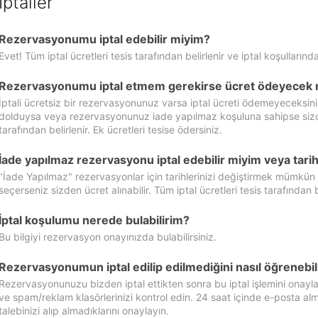
İptaller
Rezervasyonumu iptal edebilir miyim?
Evet! Tüm iptal ücretleri tesis tarafından belirlenir ve iptal koşullarında
Rezervasyonumu iptal etmem gerekirse ücret ödeyecek 
İptali ücretsiz bir rezervasyonunuz varsa iptal ücreti ödemeyeceksin
dolduysa veya rezervasyonunuz iade yapılmaz koşuluna sahipse sizde ipt
tarafından belirlenir. Ek ücretleri tesise ödersiniz.
İade yapılmaz rezervasyonu iptal edebilir miyim veya tarihl
"İade Yapılmaz" rezervasyonlar için tarihlerinizi değiştirmek mümkün
seçerseniz sizden ücret alınabilir. Tüm iptal ücretleri tesis tarafından be
İptal koşulumu nerede bulabilirim?
Bu bilgiyi rezervasyon onayınızda bulabilirsiniz.
Rezervasyonumun iptal edilip edilmediğini nasıl öğrenebil
Rezervasyonunuzu bizden iptal ettikten sonra bu iptal işlemini onayl
ve spam/reklam klasörlerinizi kontrol edin. 24 saat içinde e-posta alma
talebinizi alıp almadıklarını onaylayın.