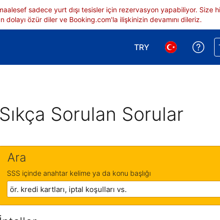
 maalesef sadece yurt dışı tesisler için rezervasyon yapabiliyor. Siz
 dolayı özür diler ve Booking.com'la ilişkinizin devamını dileriz.
TRY
Reze
Para birimi seçimi yap.
Dil seçimi yap.
Sıkça Sorulan Sorular
Ara
SSS içinde anahtar kelime ya da konu başlığı