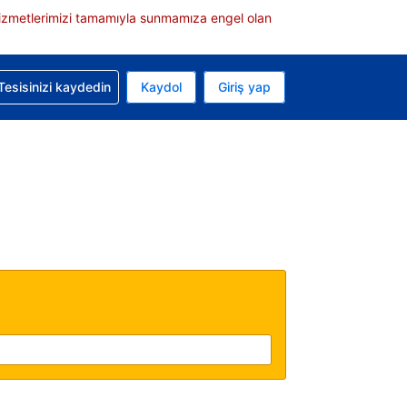
e hizmetlerimizi tamamıyla sunmamıza engel olan
rvasyonunuzla ilgili yardım alın
Tesisinizi kaydedin
Kaydol
Giriş yap
 Mevcut para biriminiz Türk lirası
 Mevcut diliniz Türkçe