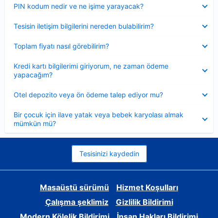
Daraltılmış
PIN kodum nedir ve ne işime yarayacak?
Daraltılmış
Tesisin iletişim bilgilerini nereden bulabilirim?
Daraltılmış
Toplam fiyatı nasıl görebilirim?
Daraltılmış
Kredi kartı bilgilerimi giriyorum, ne zaman ödeme
yapacağım?
Daraltılmış
Otel depozito veya ön ödeme talep ediyor mu?
Daraltılmış
Bir çocuk için ilave yatak veya bebek karyolası almak
mümkün mü?
Tesisinizi kaydedin
Masaüstü sürümü
Hizmet Koşulları
Çalışma şeklimiz
Gizlilik Bildirimi
Modern Kölelik Bildirimi
İnsan Hakları Bildirimi