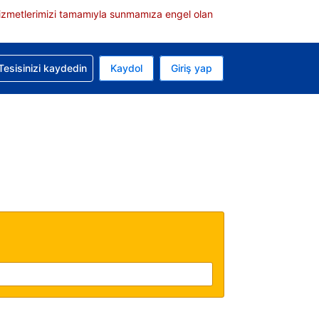
e hizmetlerimizi tamamıyla sunmamıza engel olan
rvasyonunuzla ilgili yardım alın
Tesisinizi kaydedin
Kaydol
Giriş yap
 Mevcut para biriminiz Türk lirası
 Mevcut diliniz Türkçe