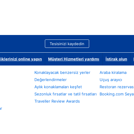
Tesisinizi kaydedin
klerinizi online yapın
Müşteri Hizmetleri yardımı
İştirak olun
Konaklayacak benzersiz yerler
Araba kiralama
Değerlendirmeler
Uçuş arayıcı
Aylık konaklamaları keşfet
Restoran rezervas
Sezonluk fırsatlar ve tatil fırsatları
Booking.com Seyah
Traveller Review Awards
ar