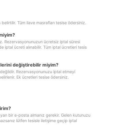
 belirtilir. Tüm ilave masrafları tesise ödersiniz.
miyim?
iz. Rezervasyonunuzun ücretsiz iptal süresi
al ücreti alınabilir. Tüm iptal ücretleri tesis
erini değiştirebilir miyim?
 değildir. Rezervasyonunuzu iptal etmeyi
lirlenir. Ek ücretleri tesise ödersiniz.
irim?
ayan bir e-posta almanız gerekir. Gelen kutunuzu
zsanız lütfen tesisle iletişime geçip iptal