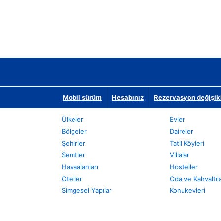
Mobil sürüm
Hesabınız
Rezervasyon değişikli
Ülkeler
Evler
Bölgeler
Daireler
Şehirler
Tatil Köyleri
Semtler
Villalar
Havaalanları
Hosteller
Oteller
Oda ve Kahvaltıl
Simgesel Yapılar
Konukevleri