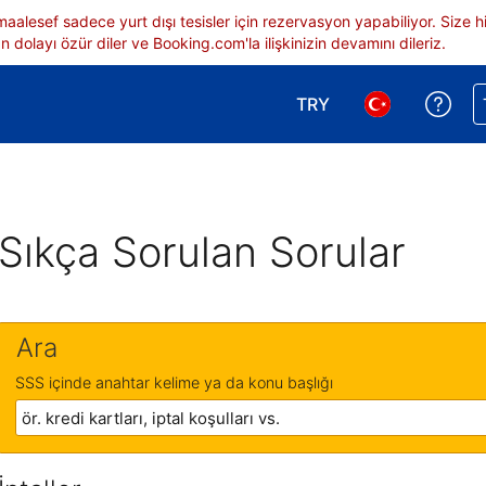
 maalesef sadece yurt dışı tesisler için rezervasyon yapabiliyor. Siz
 dolayı özür diler ve Booking.com'la ilişkinizin devamını dileriz.
TRY
Reze
Para birimi seçimi yap.
Dil seçimi yap.
Sıkça Sorulan Sorular
Ara
SSS içinde anahtar kelime ya da konu başlığı