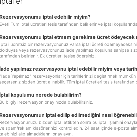
İptaller
Rezervasyonumu iptal edebilir miyim?
Evet! Tüm iptal ücretleri tesis tarafından belirlenir ve iptal koşullarında
Rezervasyonumu iptal etmem gerekirse ücret ödeyecek 
İptali ücretsiz bir rezervasyonunuz varsa iptal ücreti ödemeyeceksin
dolduysa veya rezervasyonunuz iade yapılmaz koşuluna sahipse sizde ipt
tarafından belirlenir. Ek ücretleri tesise ödersiniz.
İade yapılmaz rezervasyonu iptal edebilir miyim veya tarihl
"İade Yapılmaz" rezervasyonlar için tarihlerinizi değiştirmek mümkün
seçerseniz sizden ücret alınabilir. Tüm iptal ücretleri tesis tarafından be
İptal koşulumu nerede bulabilirim?
Bu bilgiyi rezervasyon onayınızda bulabilirsiniz.
Rezervasyonumun iptal edilip edilmediğini nasıl öğrenebil
Rezervasyonunuzu bizden iptal ettikten sonra bu iptal işlemini onayl
ve spam/reklam klasörlerinizi kontrol edin. 24 saat içinde e-posta alma
talebinizi alıp almadıklarını onaylayın.