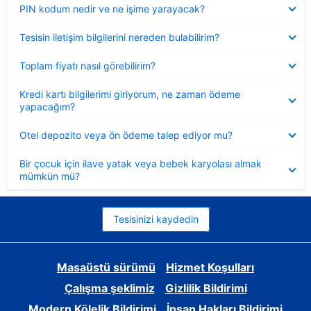
Daraltılmış
PIN kodum nedir ve ne işime yarayacak?
Daraltılmış
Tesisin iletişim bilgilerini nereden bulabilirim?
Daraltılmış
Toplam fiyatı nasıl görebilirim?
Daraltılmış
Kredi kartı bilgilerimi giriyorum, ne zaman ödeme
yapacağım?
Daraltılmış
Otel depozito veya ön ödeme talep ediyor mu?
Daraltılmış
Bir çocuk için ilave yatak veya bebek karyolası almak
mümkün mü?
Tesisinizi kaydedin
Masaüstü sürümü
Hizmet Koşulları
Çalışma şeklimiz
Gizlilik Bildirimi
Modern Kölelik Bildirimi
İnsan Hakları Bildirimi