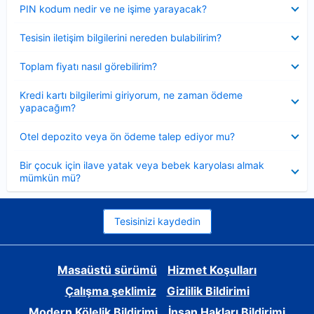
Daraltılmış
PIN kodum nedir ve ne işime yarayacak?
Daraltılmış
Tesisin iletişim bilgilerini nereden bulabilirim?
Daraltılmış
Toplam fiyatı nasıl görebilirim?
Daraltılmış
Kredi kartı bilgilerimi giriyorum, ne zaman ödeme
yapacağım?
Daraltılmış
Otel depozito veya ön ödeme talep ediyor mu?
Daraltılmış
Bir çocuk için ilave yatak veya bebek karyolası almak
mümkün mü?
Tesisinizi kaydedin
Masaüstü sürümü
Hizmet Koşulları
Çalışma şeklimiz
Gizlilik Bildirimi
Modern Kölelik Bildirimi
İnsan Hakları Bildirimi