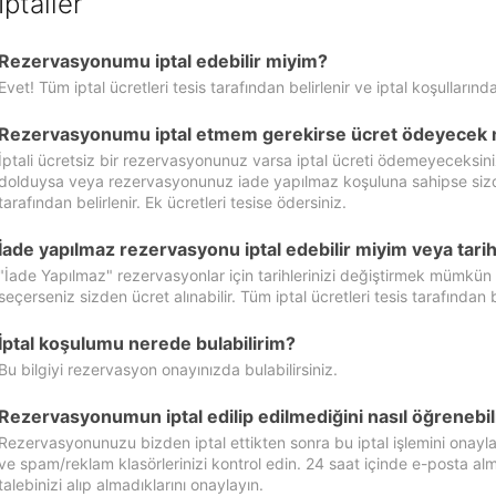
İptaller
Rezervasyonumu iptal edebilir miyim?
Evet! Tüm iptal ücretleri tesis tarafından belirlenir ve iptal koşullarında
Rezervasyonumu iptal etmem gerekirse ücret ödeyecek 
İptali ücretsiz bir rezervasyonunuz varsa iptal ücreti ödemeyeceksin
dolduysa veya rezervasyonunuz iade yapılmaz koşuluna sahipse sizde ipt
tarafından belirlenir. Ek ücretleri tesise ödersiniz.
İade yapılmaz rezervasyonu iptal edebilir miyim veya tarihl
"İade Yapılmaz" rezervasyonlar için tarihlerinizi değiştirmek mümkün
seçerseniz sizden ücret alınabilir. Tüm iptal ücretleri tesis tarafından be
İptal koşulumu nerede bulabilirim?
Bu bilgiyi rezervasyon onayınızda bulabilirsiniz.
Rezervasyonumun iptal edilip edilmediğini nasıl öğrenebil
Rezervasyonunuzu bizden iptal ettikten sonra bu iptal işlemini onayl
ve spam/reklam klasörlerinizi kontrol edin. 24 saat içinde e-posta alma
talebinizi alıp almadıklarını onaylayın.