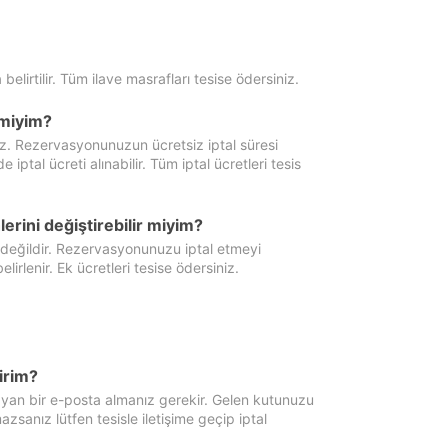
 belirtilir. Tüm ilave masrafları tesise ödersiniz.
miyim?
iz. Rezervasyonunuzun ücretsiz iptal süresi
al ücreti alınabilir. Tüm iptal ücretleri tesis
erini değiştirebilir miyim?
 değildir. Rezervasyonunuzu iptal etmeyi
lirlenir. Ek ücretleri tesise ödersiniz.
irim?
ayan bir e-posta almanız gerekir. Gelen kutunuzu
zsanız lütfen tesisle iletişime geçip iptal