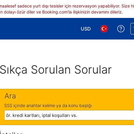
 maalesef sadece yurt dışı tesisler için rezervasyon yapabiliyor. Siz
 dolayı özür diler ve Booking.com'la ilişkinizin devamını dileriz.
USD
Reze
Para birimi seçimi yap.
Dil seçimi yap.
Sıkça Sorulan Sorular
Ara
SSS içinde anahtar kelime ya da konu başlığı