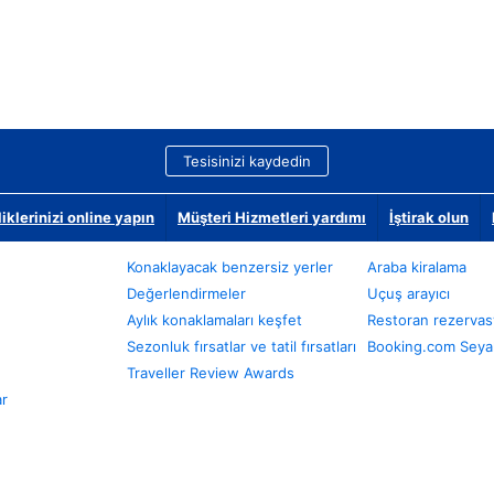
Tesisinizi kaydedin
klerinizi online yapın
Müşteri Hizmetleri yardımı
İştirak olun
Konaklayacak benzersiz yerler
Araba kiralama
Değerlendirmeler
Uçuş arayıcı
Aylık konaklamaları keşfet
Restoran rezervas
Sezonluk fırsatlar ve tatil fırsatları
Booking.com Seyah
Traveller Review Awards
ar