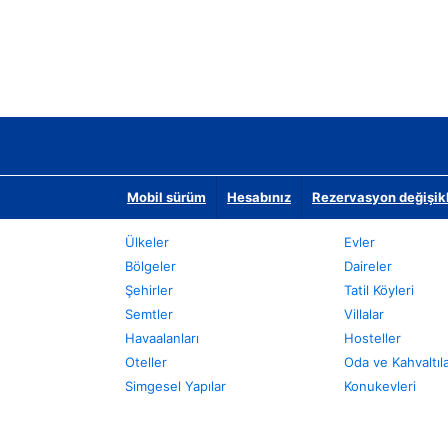
Mobil sürüm
Hesabınız
Rezervasyon değişikli
Ülkeler
Evler
Bölgeler
Daireler
Şehirler
Tatil Köyleri
Semtler
Villalar
Havaalanları
Hosteller
Oteller
Oda ve Kahvaltıl
Simgesel Yapılar
Konukevleri