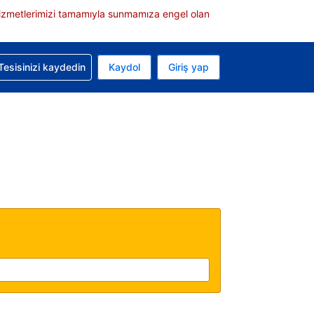
e hizmetlerimizi tamamıyla sunmamıza engel olan
rvasyonunuzla ilgili yardım alın
Tesisinizi kaydedin
Kaydol
Giriş yap
 Mevcut para biriminiz ABD doları
 Mevcut diliniz Türkçe