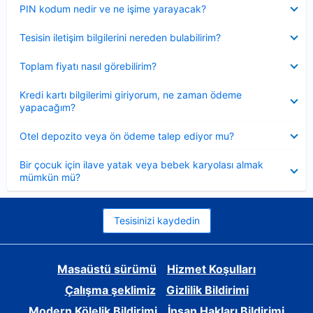
Daraltılmış
PIN kodum nedir ve ne işime yarayacak?
Daraltılmış
Tesisin iletişim bilgilerini nereden bulabilirim?
Daraltılmış
Toplam fiyatı nasıl görebilirim?
Daraltılmış
Kredi kartı bilgilerimi giriyorum, ne zaman ödeme
yapacağım?
Daraltılmış
Otel depozito veya ön ödeme talep ediyor mu?
Daraltılmış
Bir çocuk için ilave yatak veya bebek karyolası almak
mümkün mü?
Tesisinizi kaydedin
Masaüstü sürümü
Hizmet Koşulları
Çalışma şeklimiz
Gizlilik Bildirimi
Modern Kölelik Bildirimi
İnsan Hakları Bildirimi