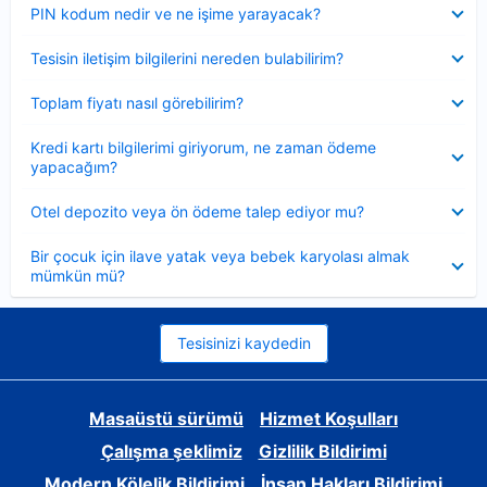
Daraltılmış
PIN kodum nedir ve ne işime yarayacak?
Daraltılmış
Tesisin iletişim bilgilerini nereden bulabilirim?
Daraltılmış
Toplam fiyatı nasıl görebilirim?
Daraltılmış
Kredi kartı bilgilerimi giriyorum, ne zaman ödeme
yapacağım?
Daraltılmış
Otel depozito veya ön ödeme talep ediyor mu?
Daraltılmış
Bir çocuk için ilave yatak veya bebek karyolası almak
mümkün mü?
Tesisinizi kaydedin
Masaüstü sürümü
Hizmet Koşulları
Çalışma şeklimiz
Gizlilik Bildirimi
Modern Kölelik Bildirimi
İnsan Hakları Bildirimi