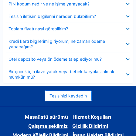
Daraltılmış
PIN kodum nedir ve ne işime yarayacak?
Daraltılmış
Tesisin iletişim bilgilerini nereden bulabilirim?
Daraltılmış
Toplam fiyatı nasıl görebilirim?
Daraltılmış
Kredi kartı bilgilerimi giriyorum, ne zaman ödeme
yapacağım?
Daraltılmış
Otel depozito veya ön ödeme talep ediyor mu?
Daraltılmış
Bir çocuk için ilave yatak veya bebek karyolası almak
mümkün mü?
Tesisinizi kaydedin
Masaüstü sürümü
Hizmet Koşulları
Çalışma şeklimiz
Gizlilik Bildirimi
Modern Kölelik Bildirimi
İnsan Hakları Bildirimi