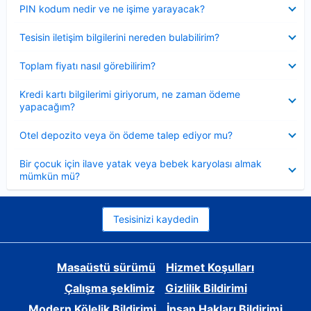
Daraltılmış
PIN kodum nedir ve ne işime yarayacak?
Daraltılmış
Tesisin iletişim bilgilerini nereden bulabilirim?
Daraltılmış
Toplam fiyatı nasıl görebilirim?
Daraltılmış
Kredi kartı bilgilerimi giriyorum, ne zaman ödeme
yapacağım?
Daraltılmış
Otel depozito veya ön ödeme talep ediyor mu?
Daraltılmış
Bir çocuk için ilave yatak veya bebek karyolası almak
mümkün mü?
Tesisinizi kaydedin
Masaüstü sürümü
Hizmet Koşulları
Çalışma şeklimiz
Gizlilik Bildirimi
Modern Kölelik Bildirimi
İnsan Hakları Bildirimi