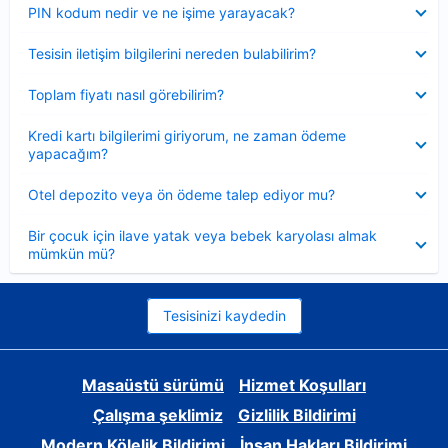
Daraltılmış
PIN kodum nedir ve ne işime yarayacak?
Daraltılmış
Tesisin iletişim bilgilerini nereden bulabilirim?
Daraltılmış
Toplam fiyatı nasıl görebilirim?
Daraltılmış
Kredi kartı bilgilerimi giriyorum, ne zaman ödeme
yapacağım?
Daraltılmış
Otel depozito veya ön ödeme talep ediyor mu?
Daraltılmış
Bir çocuk için ilave yatak veya bebek karyolası almak
mümkün mü?
Tesisinizi kaydedin
Masaüstü sürümü
Hizmet Koşulları
Çalışma şeklimiz
Gizlilik Bildirimi
Modern Kölelik Bildirimi
İnsan Hakları Bildirimi