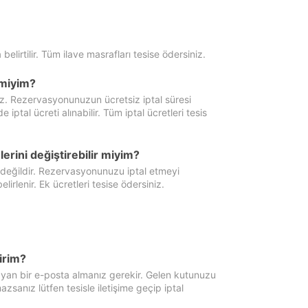
 belirtilir. Tüm ilave masrafları tesise ödersiniz.
miyim?
iz. Rezervasyonunuzun ücretsiz iptal süresi
al ücreti alınabilir. Tüm iptal ücretleri tesis
erini değiştirebilir miyim?
 değildir. Rezervasyonunuzu iptal etmeyi
lirlenir. Ek ücretleri tesise ödersiniz.
irim?
ayan bir e-posta almanız gerekir. Gelen kutunuzu
zsanız lütfen tesisle iletişime geçip iptal