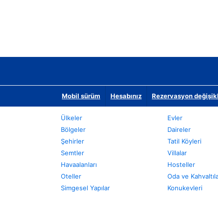
Mobil sürüm
Hesabınız
Rezervasyon değişikli
Ülkeler
Evler
Bölgeler
Daireler
Şehirler
Tatil Köyleri
Semtler
Villalar
Havaalanları
Hosteller
Oteller
Oda ve Kahvaltıl
Simgesel Yapılar
Konukevleri