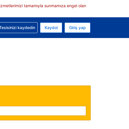
e hizmetlerimizi tamamıyla sunmamıza engel olan
rvasyonunuzla ilgili yardım alın
Tesisinizi kaydedin
Kaydol
Giriş yap
 Mevcut para biriminiz ABD doları
 Mevcut diliniz Türkçe