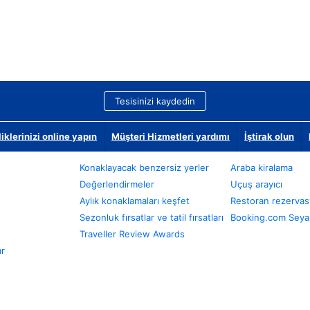
Tesisinizi kaydedin
klerinizi online yapın
Müşteri Hizmetleri yardımı
İştirak olun
Konaklayacak benzersiz yerler
Araba kiralama
Değerlendirmeler
Uçuş arayıcı
Aylık konaklamaları keşfet
Restoran rezervas
Sezonluk fırsatlar ve tatil fırsatları
Booking.com Seyah
Traveller Review Awards
ar