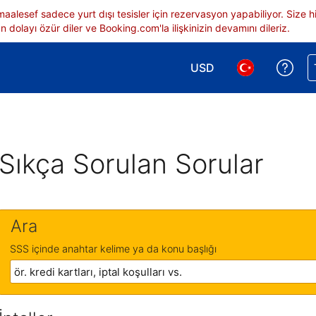
 maalesef sadece yurt dışı tesisler için rezervasyon yapabiliyor. Siz
 dolayı özür diler ve Booking.com'la ilişkinizin devamını dileriz.
USD
Reze
Para birimi seçimi yap.
Dil seçimi yap.
Sıkça Sorulan Sorular
Ara
SSS içinde anahtar kelime ya da konu başlığı