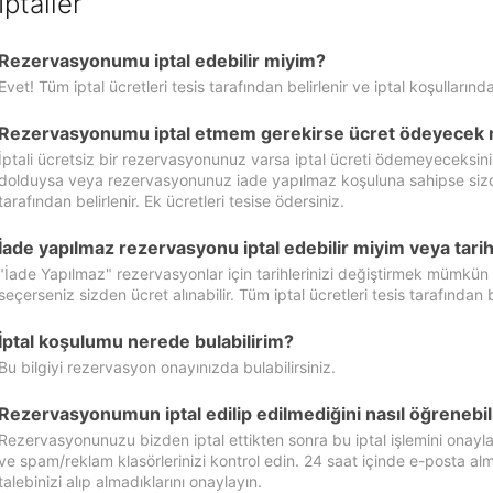
İptaller
Rezervasyonumu iptal edebilir miyim?
Evet! Tüm iptal ücretleri tesis tarafından belirlenir ve iptal koşullarında
Rezervasyonumu iptal etmem gerekirse ücret ödeyecek 
İptali ücretsiz bir rezervasyonunuz varsa iptal ücreti ödemeyeceksin
dolduysa veya rezervasyonunuz iade yapılmaz koşuluna sahipse sizde ipt
tarafından belirlenir. Ek ücretleri tesise ödersiniz.
İade yapılmaz rezervasyonu iptal edebilir miyim veya tarihl
"İade Yapılmaz" rezervasyonlar için tarihlerinizi değiştirmek mümkün
seçerseniz sizden ücret alınabilir. Tüm iptal ücretleri tesis tarafından be
İptal koşulumu nerede bulabilirim?
Bu bilgiyi rezervasyon onayınızda bulabilirsiniz.
Rezervasyonumun iptal edilip edilmediğini nasıl öğrenebil
Rezervasyonunuzu bizden iptal ettikten sonra bu iptal işlemini onayl
ve spam/reklam klasörlerinizi kontrol edin. 24 saat içinde e-posta alma
talebinizi alıp almadıklarını onaylayın.