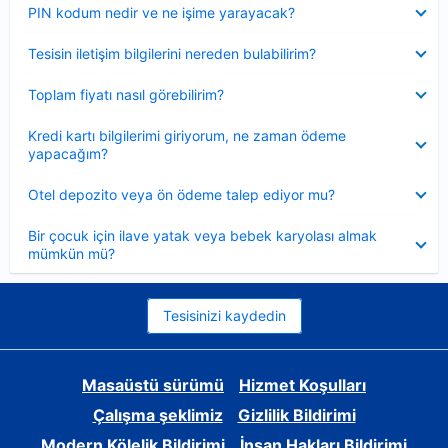
Daraltılmış
PIN kodum nedir ve ne işime yarayacak?
Daraltılmış
Tesisin iletişim bilgilerini nereden bulabilirim?
Daraltılmış
Toplam fiyatı nasıl görebilirim?
Daraltılmış
Kredi kartı bilgilerimi giriyorum, ne zaman ödeme
yapacağım?
Daraltılmış
Otel depozito veya ön ödeme talep ediyor mu?
Daraltılmış
Bir çocuk için ilave yatak veya bebek karyolası almak
mümkün mü?
Tesisinizi kaydedin
Masaüstü sürümü
Hizmet Koşulları
Çalışma şeklimiz
Gizlilik Bildirimi
Modern Kölelik Bildirimi
İnsan Hakları Bildirimi