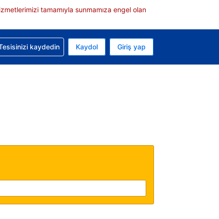
e hizmetlerimizi tamamıyla sunmamıza engel olan
rvasyonunuzla ilgili yardım alın
Tesisinizi kaydedin
Kaydol
Giriş yap
 Mevcut para biriminiz Türk lirası
 Mevcut diliniz Türkçe