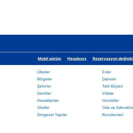
Mobil sürüm
Hesabınız
Rezervasyon değişikli
Ülkeler
Evler
Bölgeler
Daireler
Şehirler
Tatil Köyleri
Semtler
Villalar
Havaalanları
Hosteller
Oteller
Oda ve Kahvaltıl
Simgesel Yapılar
Konukevleri