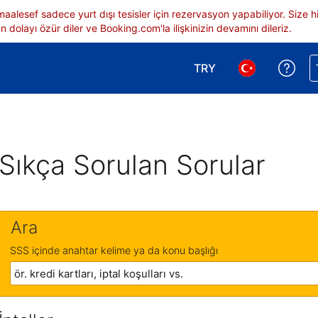
 maalesef sadece yurt dışı tesisler için rezervasyon yapabiliyor. Siz
 dolayı özür diler ve Booking.com'la ilişkinizin devamını dileriz.
TRY
Reze
Para birimi seçimi yap.
Dil seçimi yap.
Sıkça Sorulan Sorular
Ara
SSS içinde anahtar kelime ya da konu başlığı