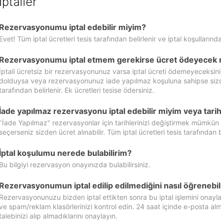
İptaller
Rezervasyonumu iptal edebilir miyim?
Evet! Tüm iptal ücretleri tesis tarafından belirlenir ve iptal koşullarında
Rezervasyonumu iptal etmem gerekirse ücret ödeyecek 
İptali ücretsiz bir rezervasyonunuz varsa iptal ücreti ödemeyeceksin
dolduysa veya rezervasyonunuz iade yapılmaz koşuluna sahipse sizde ipt
tarafından belirlenir. Ek ücretleri tesise ödersiniz.
İade yapılmaz rezervasyonu iptal edebilir miyim veya tarihl
"İade Yapılmaz" rezervasyonlar için tarihlerinizi değiştirmek mümkün
seçerseniz sizden ücret alınabilir. Tüm iptal ücretleri tesis tarafından be
İptal koşulumu nerede bulabilirim?
Bu bilgiyi rezervasyon onayınızda bulabilirsiniz.
Rezervasyonumun iptal edilip edilmediğini nasıl öğrenebil
Rezervasyonunuzu bizden iptal ettikten sonra bu iptal işlemini onayl
ve spam/reklam klasörlerinizi kontrol edin. 24 saat içinde e-posta alma
talebinizi alıp almadıklarını onaylayın.