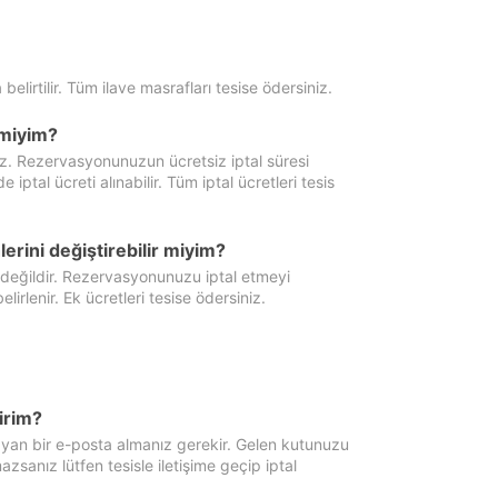
 belirtilir. Tüm ilave masrafları tesise ödersiniz.
miyim?
iz. Rezervasyonunuzun ücretsiz iptal süresi
al ücreti alınabilir. Tüm iptal ücretleri tesis
erini değiştirebilir miyim?
 değildir. Rezervasyonunuzu iptal etmeyi
lirlenir. Ek ücretleri tesise ödersiniz.
irim?
ayan bir e-posta almanız gerekir. Gelen kutunuzu
zsanız lütfen tesisle iletişime geçip iptal