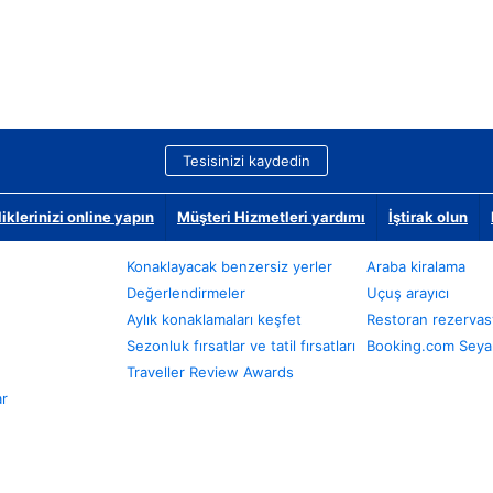
Tesisinizi kaydedin
klerinizi online yapın
Müşteri Hizmetleri yardımı
İştirak olun
Konaklayacak benzersiz yerler
Araba kiralama
Değerlendirmeler
Uçuş arayıcı
Aylık konaklamaları keşfet
Restoran rezervas
Sezonluk fırsatlar ve tatil fırsatları
Booking.com Seyah
Traveller Review Awards
ar