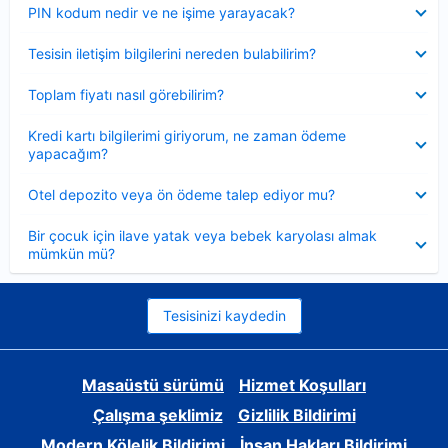
Daraltılmış
PIN kodum nedir ve ne işime yarayacak?
Daraltılmış
Tesisin iletişim bilgilerini nereden bulabilirim?
Daraltılmış
Toplam fiyatı nasıl görebilirim?
Daraltılmış
Kredi kartı bilgilerimi giriyorum, ne zaman ödeme
yapacağım?
Daraltılmış
Otel depozito veya ön ödeme talep ediyor mu?
Daraltılmış
Bir çocuk için ilave yatak veya bebek karyolası almak
mümkün mü?
Tesisinizi kaydedin
Masaüstü sürümü
Hizmet Koşulları
Çalışma şeklimiz
Gizlilik Bildirimi
Modern Kölelik Bildirimi
İnsan Hakları Bildirimi