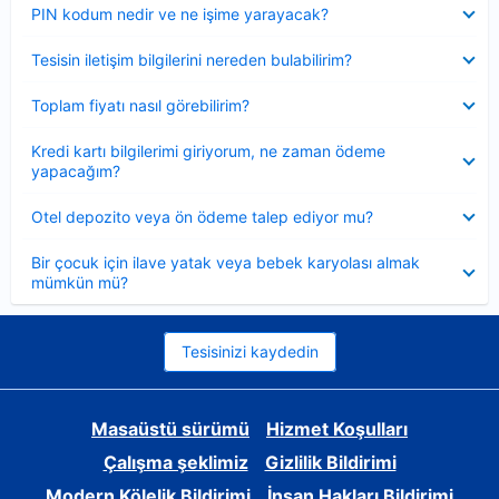
Daraltılmış
PIN kodum nedir ve ne işime yarayacak?
Daraltılmış
Tesisin iletişim bilgilerini nereden bulabilirim?
Daraltılmış
Toplam fiyatı nasıl görebilirim?
Daraltılmış
Kredi kartı bilgilerimi giriyorum, ne zaman ödeme
yapacağım?
Daraltılmış
Otel depozito veya ön ödeme talep ediyor mu?
Daraltılmış
Bir çocuk için ilave yatak veya bebek karyolası almak
mümkün mü?
Tesisinizi kaydedin
Masaüstü sürümü
Hizmet Koşulları
Çalışma şeklimiz
Gizlilik Bildirimi
Modern Kölelik Bildirimi
İnsan Hakları Bildirimi