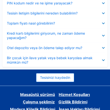
Daraltılmış
PIN kodum nedir ve ne işime yarayacak?
Daraltılmış
Tesisin iletişim bilgilerini nereden bulabilirim?
Daraltılmış
Toplam fiyatı nasıl görebilirim?
Daraltılmış
Kredi kartı bilgilerimi giriyorum, ne zaman ödeme
yapacağım?
Daraltılmış
Otel depozito veya ön ödeme talep ediyor mu?
Daraltılmış
Bir çocuk için ilave yatak veya bebek karyolası almak
mümkün mü?
Tesisinizi kaydedin
Masaüstü sürümü
Hizmet Koşulları
Çalışma şeklimiz
Gizlilik Bildirimi
Modern Kölelik Bildirimi
İnsan Hakları Bildirimi