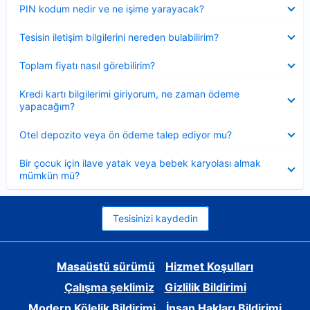
Daraltılmış
PIN kodum nedir ve ne işime yarayacak?
Daraltılmış
Tesisin iletişim bilgilerini nereden bulabilirim?
Daraltılmış
Toplam fiyatı nasıl görebilirim?
Daraltılmış
Kredi kartı bilgilerimi giriyorum, ne zaman ödeme
yapacağım?
Daraltılmış
Otel depozito veya ön ödeme talep ediyor mu?
Daraltılmış
Bir çocuk için ilave yatak veya bebek karyolası almak
mümkün mü?
Tesisinizi kaydedin
Masaüstü sürümü
Hizmet Koşulları
Çalışma şeklimiz
Gizlilik Bildirimi
Modern Kölelik Bildirimi
İnsan Hakları Bildirimi