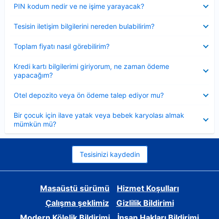
Daraltılmış
PIN kodum nedir ve ne işime yarayacak?
Daraltılmış
Tesisin iletişim bilgilerini nereden bulabilirim?
Daraltılmış
Toplam fiyatı nasıl görebilirim?
Daraltılmış
Kredi kartı bilgilerimi giriyorum, ne zaman ödeme
yapacağım?
Daraltılmış
Otel depozito veya ön ödeme talep ediyor mu?
Daraltılmış
Bir çocuk için ilave yatak veya bebek karyolası almak
mümkün mü?
Tesisinizi kaydedin
Masaüstü sürümü
Hizmet Koşulları
Çalışma şeklimiz
Gizlilik Bildirimi
Modern Kölelik Bildirimi
İnsan Hakları Bildirimi