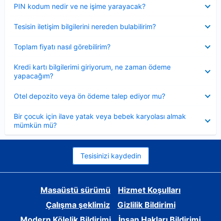
Daraltılmış
PIN kodum nedir ve ne işime yarayacak?
Daraltılmış
Tesisin iletişim bilgilerini nereden bulabilirim?
Daraltılmış
Toplam fiyatı nasıl görebilirim?
Daraltılmış
Kredi kartı bilgilerimi giriyorum, ne zaman ödeme
yapacağım?
Daraltılmış
Otel depozito veya ön ödeme talep ediyor mu?
Daraltılmış
Bir çocuk için ilave yatak veya bebek karyolası almak
mümkün mü?
Tesisinizi kaydedin
Masaüstü sürümü
Hizmet Koşulları
Çalışma şeklimiz
Gizlilik Bildirimi
Modern Kölelik Bildirimi
İnsan Hakları Bildirimi