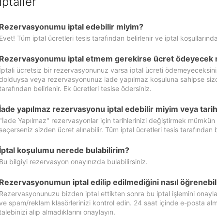
İptaller
Rezervasyonumu iptal edebilir miyim?
Evet! Tüm iptal ücretleri tesis tarafından belirlenir ve iptal koşullarında
Rezervasyonumu iptal etmem gerekirse ücret ödeyecek 
İptali ücretsiz bir rezervasyonunuz varsa iptal ücreti ödemeyeceksin
dolduysa veya rezervasyonunuz iade yapılmaz koşuluna sahipse sizde ipt
tarafından belirlenir. Ek ücretleri tesise ödersiniz.
İade yapılmaz rezervasyonu iptal edebilir miyim veya tarihl
"İade Yapılmaz" rezervasyonlar için tarihlerinizi değiştirmek mümkün
seçerseniz sizden ücret alınabilir. Tüm iptal ücretleri tesis tarafından be
İptal koşulumu nerede bulabilirim?
Bu bilgiyi rezervasyon onayınızda bulabilirsiniz.
Rezervasyonumun iptal edilip edilmediğini nasıl öğrenebil
Rezervasyonunuzu bizden iptal ettikten sonra bu iptal işlemini onayl
ve spam/reklam klasörlerinizi kontrol edin. 24 saat içinde e-posta alma
talebinizi alıp almadıklarını onaylayın.