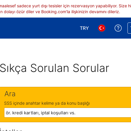
 maalesef sadece yurt dışı tesisler için rezervasyon yapabiliyor. Siz
 dolayı özür diler ve Booking.com'la ilişkinizin devamını dileriz.
TRY
Reze
Para birimi seçimi yap.
Dil seçimi yap.
Sıkça Sorulan Sorular
Ara
SSS içinde anahtar kelime ya da konu başlığı