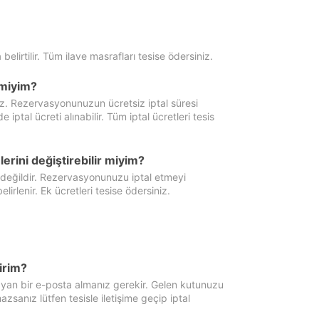
 belirtilir. Tüm ilave masrafları tesise ödersiniz.
miyim?
iz. Rezervasyonunuzun ücretsiz iptal süresi
al ücreti alınabilir. Tüm iptal ücretleri tesis
erini değiştirebilir miyim?
 değildir. Rezervasyonunuzu iptal etmeyi
lirlenir. Ek ücretleri tesise ödersiniz.
irim?
ayan bir e-posta almanız gerekir. Gelen kutunuzu
zsanız lütfen tesisle iletişime geçip iptal