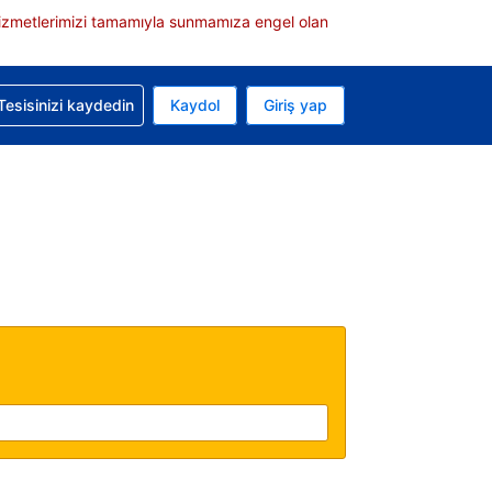
e hizmetlerimizi tamamıyla sunmamıza engel olan
rvasyonunuzla ilgili yardım alın
Tesisinizi kaydedin
Kaydol
Giriş yap
 Mevcut para biriminiz Türk lirası
 Mevcut diliniz Türkçe