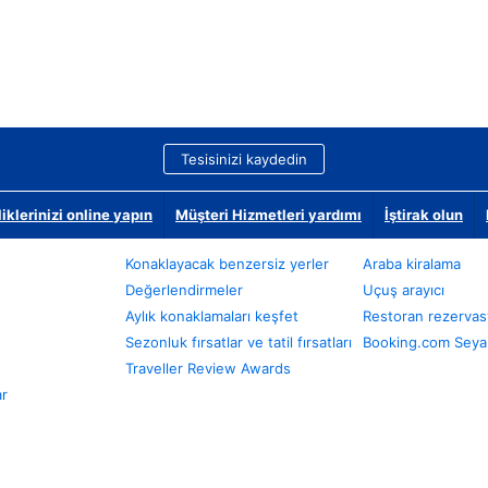
Tesisinizi kaydedin
klerinizi online yapın
Müşteri Hizmetleri yardımı
İştirak olun
Konaklayacak benzersiz yerler
Araba kiralama
Değerlendirmeler
Uçuş arayıcı
Aylık konaklamaları keşfet
Restoran rezervas
Sezonluk fırsatlar ve tatil fırsatları
Booking.com Seyah
Traveller Review Awards
ar