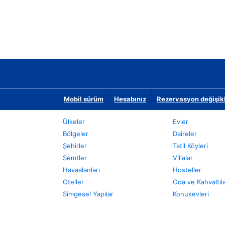
Mobil sürüm
Hesabınız
Rezervasyon değişikli
Ülkeler
Evler
Bölgeler
Daireler
Şehirler
Tatil Köyleri
Semtler
Villalar
Havaalanları
Hosteller
Oteller
Oda ve Kahvaltıl
Simgesel Yapılar
Konukevleri