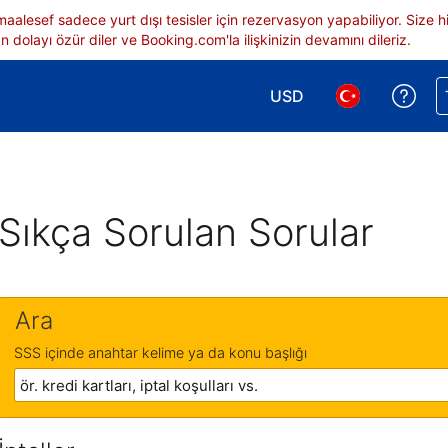
 maalesef sadece yurt dışı tesisler için rezervasyon yapabiliyor. Siz
 dolayı özür diler ve Booking.com'la ilişkinizin devamını dileriz.
USD
Reze
Para birimi seçimi yap.
Dil seçimi yap.
Sıkça Sorulan Sorular
Ara
SSS içinde anahtar kelime ya da konu başlığı