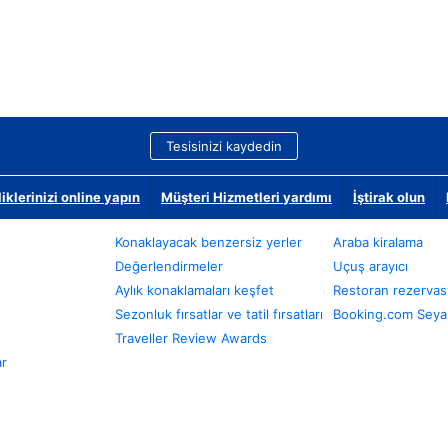
Tesisinizi kaydedin
klerinizi online yapın
Müşteri Hizmetleri yardımı
İştirak olun
Konaklayacak benzersiz yerler
Araba kiralama
Değerlendirmeler
Uçuş arayıcı
Aylık konaklamaları keşfet
Restoran rezervas
Sezonluk fırsatlar ve tatil fırsatları
Booking.com Seyah
Traveller Review Awards
ar