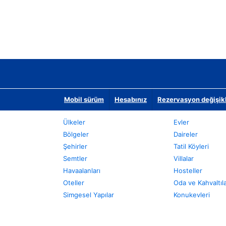
Mobil sürüm
Hesabınız
Rezervasyon değişikli
Ülkeler
Evler
Bölgeler
Daireler
Şehirler
Tatil Köyleri
Semtler
Villalar
Havaalanları
Hosteller
Oteller
Oda ve Kahvaltıl
Simgesel Yapılar
Konukevleri