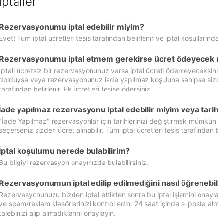
İptaller
Rezervasyonumu iptal edebilir miyim?
Evet! Tüm iptal ücretleri tesis tarafından belirlenir ve iptal koşullarında
Rezervasyonumu iptal etmem gerekirse ücret ödeyecek 
İptali ücretsiz bir rezervasyonunuz varsa iptal ücreti ödemeyeceksin
dolduysa veya rezervasyonunuz iade yapılmaz koşuluna sahipse sizde ipt
tarafından belirlenir. Ek ücretleri tesise ödersiniz.
İade yapılmaz rezervasyonu iptal edebilir miyim veya tarihl
"İade Yapılmaz" rezervasyonlar için tarihlerinizi değiştirmek mümkün
seçerseniz sizden ücret alınabilir. Tüm iptal ücretleri tesis tarafından be
İptal koşulumu nerede bulabilirim?
Bu bilgiyi rezervasyon onayınızda bulabilirsiniz.
Rezervasyonumun iptal edilip edilmediğini nasıl öğrenebil
Rezervasyonunuzu bizden iptal ettikten sonra bu iptal işlemini onayl
ve spam/reklam klasörlerinizi kontrol edin. 24 saat içinde e-posta alma
talebinizi alıp almadıklarını onaylayın.