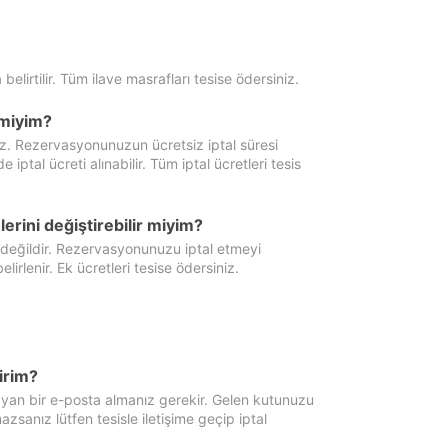
 belirtilir. Tüm ilave masrafları tesise ödersiniz.
miyim?
iz. Rezervasyonunuzun ücretsiz iptal süresi
al ücreti alınabilir. Tüm iptal ücretleri tesis
erini değiştirebilir miyim?
 değildir. Rezervasyonunuzu iptal etmeyi
lirlenir. Ek ücretleri tesise ödersiniz.
irim?
ayan bir e-posta almanız gerekir. Gelen kutunuzu
zsanız lütfen tesisle iletişime geçip iptal