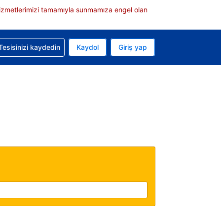
e hizmetlerimizi tamamıyla sunmamıza engel olan
rvasyonunuzla ilgili yardım alın
Tesisinizi kaydedin
Kaydol
Giriş yap
 Mevcut para biriminiz ABD doları
 Mevcut diliniz Türkçe