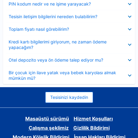
Daraltılmış
PIN kodum nedir ve ne işime yarayacak?
Daraltılmış
Tesisin iletişim bilgilerini nereden bulabilirim?
Daraltılmış
Toplam fiyatı nasıl görebilirim?
Daraltılmış
Kredi kartı bilgilerimi giriyorum, ne zaman ödeme
yapacağım?
Daraltılmış
Otel depozito veya ön ödeme talep ediyor mu?
Daraltılmış
Bir çocuk için ilave yatak veya bebek karyolası almak
mümkün mü?
Tesisinizi kaydedin
Masaüstü sürümü
Hizmet Koşulları
Çalışma şeklimiz
Gizlilik Bildirimi
Modern Kölelik Bildirimi
İnsan Hakları Bildirimi