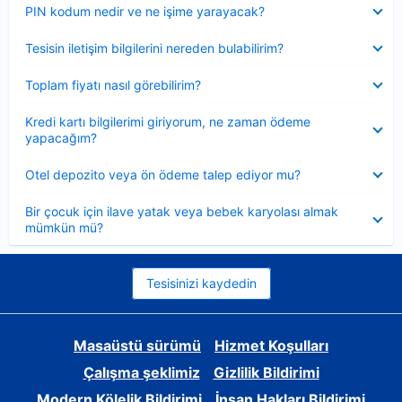
Daraltılmış
PIN kodum nedir ve ne işime yarayacak?
Daraltılmış
Tesisin iletişim bilgilerini nereden bulabilirim?
Daraltılmış
Toplam fiyatı nasıl görebilirim?
Daraltılmış
Kredi kartı bilgilerimi giriyorum, ne zaman ödeme
yapacağım?
Daraltılmış
Otel depozito veya ön ödeme talep ediyor mu?
Daraltılmış
Bir çocuk için ilave yatak veya bebek karyolası almak
mümkün mü?
Tesisinizi kaydedin
Masaüstü sürümü
Hizmet Koşulları
Çalışma şeklimiz
Gizlilik Bildirimi
Modern Kölelik Bildirimi
İnsan Hakları Bildirimi