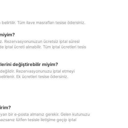
 belirtilir. Tüm ilave masrafları tesise ödersiniz.
miyim?
iz. Rezervasyonunuzun ücretsiz iptal süresi
al ücreti alınabilir. Tüm iptal ücretleri tesis
erini değiştirebilir miyim?
 değildir. Rezervasyonunuzu iptal etmeyi
lirlenir. Ek ücretleri tesise ödersiniz.
irim?
ayan bir e-posta almanız gerekir. Gelen kutunuzu
zsanız lütfen tesisle iletişime geçip iptal