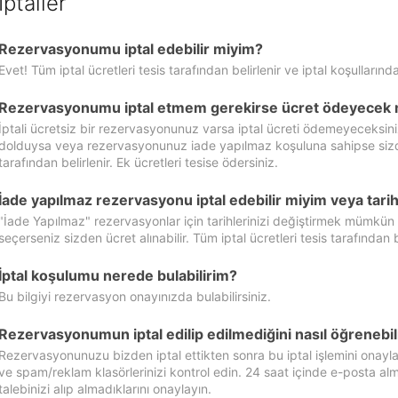
İptaller
Rezervasyonumu iptal edebilir miyim?
Evet! Tüm iptal ücretleri tesis tarafından belirlenir ve iptal koşullarında
Rezervasyonumu iptal etmem gerekirse ücret ödeyecek 
İptali ücretsiz bir rezervasyonunuz varsa iptal ücreti ödemeyeceksin
dolduysa veya rezervasyonunuz iade yapılmaz koşuluna sahipse sizde ipt
tarafından belirlenir. Ek ücretleri tesise ödersiniz.
İade yapılmaz rezervasyonu iptal edebilir miyim veya tarihl
"İade Yapılmaz" rezervasyonlar için tarihlerinizi değiştirmek mümkün
seçerseniz sizden ücret alınabilir. Tüm iptal ücretleri tesis tarafından be
İptal koşulumu nerede bulabilirim?
Bu bilgiyi rezervasyon onayınızda bulabilirsiniz.
Rezervasyonumun iptal edilip edilmediğini nasıl öğrenebil
Rezervasyonunuzu bizden iptal ettikten sonra bu iptal işlemini onayl
ve spam/reklam klasörlerinizi kontrol edin. 24 saat içinde e-posta alma
talebinizi alıp almadıklarını onaylayın.