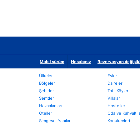
Mobil sürüm
Hesabınız
Rezervasyon değişikli
Ülkeler
Evler
Bölgeler
Daireler
Şehirler
Tatil Köyleri
Semtler
Villalar
Havaalanları
Hosteller
Oteller
Oda ve Kahvaltıl
Simgesel Yapılar
Konukevleri