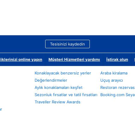
Tesisinizi kaydedin
klerinizi online yapın
Müşteri Hizmetleri yardımı
İştirak olun
Konaklayacak benzersiz yerler
Araba kiralama
Değerlendirmeler
Uçuş arayıcı
Aylık konaklamaları keşfet
Restoran rezervas
Sezonluk fırsatlar ve tatil fırsatları
Booking.com Seyah
Traveller Review Awards
ar