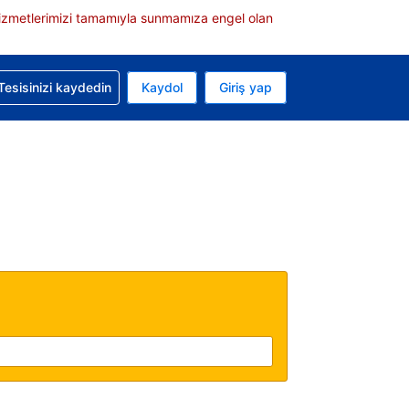
e hizmetlerimizi tamamıyla sunmamıza engel olan
rvasyonunuzla ilgili yardım alın
Tesisinizi kaydedin
Kaydol
Giriş yap
 Mevcut para biriminiz ABD doları
 Mevcut diliniz Türkçe