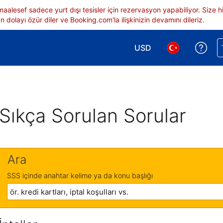
 maalesef sadece yurt dışı tesisler için rezervasyon yapabiliyor. Siz
 dolayı özür diler ve Booking.com'la ilişkinizin devamını dileriz.
USD
Reze
Para birimi seçimi yap.
Dil seçimi yap.
Sıkça Sorulan Sorular
Ara
SSS içinde anahtar kelime ya da konu başlığı