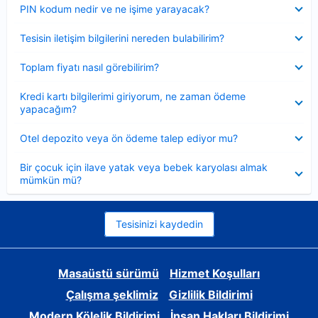
Daraltılmış
PIN kodum nedir ve ne işime yarayacak?
Daraltılmış
Tesisin iletişim bilgilerini nereden bulabilirim?
Daraltılmış
Toplam fiyatı nasıl görebilirim?
Daraltılmış
Kredi kartı bilgilerimi giriyorum, ne zaman ödeme
yapacağım?
Daraltılmış
Otel depozito veya ön ödeme talep ediyor mu?
Daraltılmış
Bir çocuk için ilave yatak veya bebek karyolası almak
mümkün mü?
Tesisinizi kaydedin
Masaüstü sürümü
Hizmet Koşulları
Çalışma şeklimiz
Gizlilik Bildirimi
Modern Kölelik Bildirimi
İnsan Hakları Bildirimi