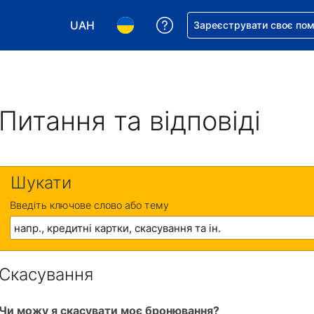
UAH
Отримайте допомогу з 
Зареєструвати своє по
Виберіть валюту. Ваша поточна валюта: Укр
Виберіть мову. Ваша поточна мова
Питання та відповіді
Шукати
Введіть ключове слово або тему
Скасування
Чи можу я скасувати моє бронювання?