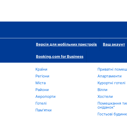
Версія для мобільних пристроїв
Ваш акаунт
Booking.com for Business
Країни
Приватні поме
Регіони
Апартаменти
Міста
Курортні готелі
Райони
Вілли
Аеропорти
Хостели
Готелі
Помешкання тип
сніданок"
Пам'ятки
Гостьові будинк