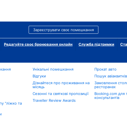
Зареєструвати своє помешкання
Редагуйте своє бронювання онлайн
Служба підтримки
Ста
шкання
Унікальні помешкання
Прокат авто
Відгуки
Пошук авіаквиткі
Дізнайтеся про проживання на
Замовлення столи
місяць
ресторанах
Сезонні та святкові пропозиції
Booking.com для 
консультантів
Traveller Review Awards
у "ліжко та
и