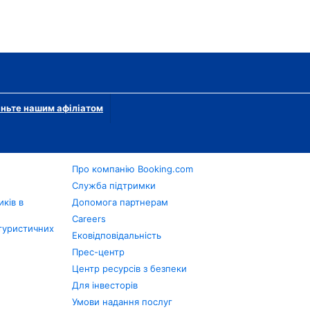
ньте нашим афіліатом
Про компанію Booking.com
в
Служба підтримки
ків в
Допомога партнерам
Careers
туристичних
Ековідповідальність
Прес-центр
Центр ресурсів з безпеки
Для інвесторів
Умови надання послуг