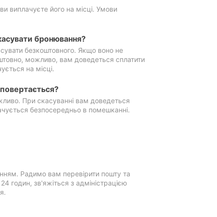
ви виплачуєте його на місці. Умови
касувати бронювання?
сувати безкоштовного. Якщо воно не
штовно, можливо, вам доведеться сплатити
ується на місці.
е повертається?
ожливо. При скасуванні вам доведеться
ачується безпосередньо в помешканні.
нням. Радимо вам перевірити пошту та
4 годин, зв'яжіться з адміністрацією
я.