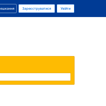
бронюванням
мешкання
Зареєструватися
Увійти
аїнська гривня
: Українською