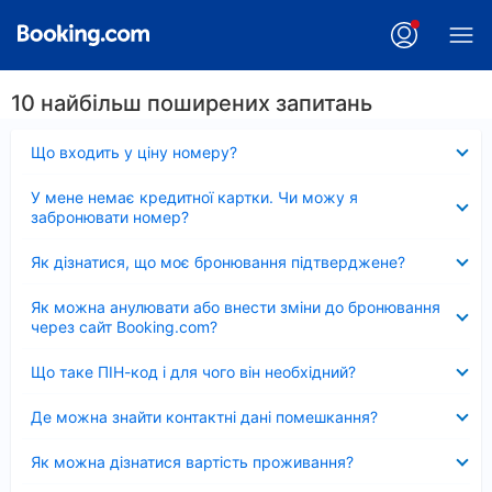
10 найбільш поширених запитань
Згорнуто
Що входить у ціну номеру?
Згорнуто
У мене немає кредитної картки. Чи можу я
забронювати номер?
Згорнуто
Як дізнатися, що моє бронювання підтверджене?
Згорнуто
Як можна анулювати або внести зміни до бронювання
через сайт Booking.com?
Згорнуто
Що таке ПІН-код і для чого він необхідний?
Згорнуто
Де можна знайти контактні дані помешкання?
Згорнуто
Як можна дізнатися вартість проживання?