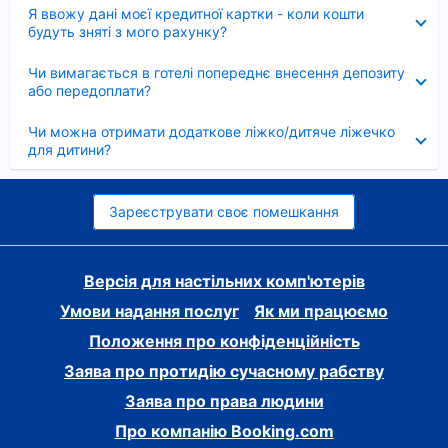
Згорнуто
Я ввожу дані моєї кредитної картки - коли кошти
будуть зняті з мого рахунку?
Згорнуто
Чи вимагається в готелі попереднє внесення депозиту
або передоплати?
Згорнуто
Чи можна отримати додаткове ліжко/дитяче ліжечко
для дитини?
Зареєструвати своє помешкання
Версія для настільних комп'ютерів
Умови надання послуг
Як ми працюємо
Положення про конфіденційність
Заява про протидію сучасному рабству
Заява про права людини
Про компанію Booking.com