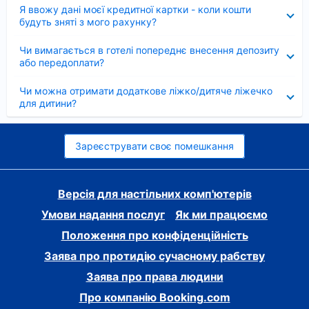
Згорнуто
Я ввожу дані моєї кредитної картки - коли кошти
будуть зняті з мого рахунку?
Згорнуто
Чи вимагається в готелі попереднє внесення депозиту
або передоплати?
Згорнуто
Чи можна отримати додаткове ліжко/дитяче ліжечко
для дитини?
Зареєструвати своє помешкання
Версія для настільних комп'ютерів
Умови надання послуг
Як ми працюємо
Положення про конфіденційність
Заява про протидію сучасному рабству
Заява про права людини
Про компанію Booking.com