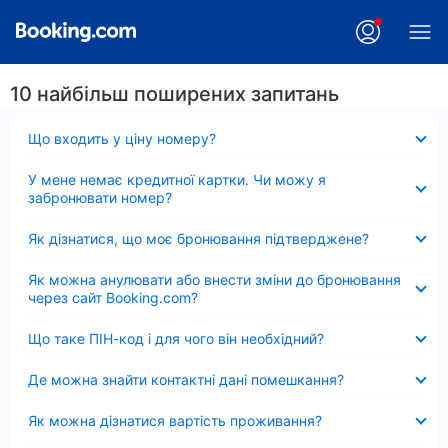
10 найбільш поширених запитань
Згорнуто
Що входить у ціну номеру?
Згорнуто
У мене немає кредитної картки. Чи можу я
забронювати номер?
Згорнуто
Як дізнатися, що моє бронювання підтверджене?
Згорнуто
Як можна анулювати або внести зміни до бронювання
через сайт Booking.com?
Згорнуто
Що таке ПІН-код і для чого він необхідний?
Згорнуто
Де можна знайти контактні дані помешкання?
Згорнуто
Як можна дізнатися вартість проживання?