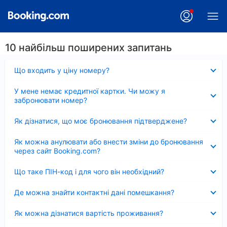
10 найбільш поширених запитань
Згорнуто
Що входить у ціну номеру?
Згорнуто
У мене немає кредитної картки. Чи можу я
забронювати номер?
Згорнуто
Як дізнатися, що моє бронювання підтверджене?
Згорнуто
Як можна анулювати або внести зміни до бронювання
через сайт Booking.com?
Згорнуто
Що таке ПІН-код і для чого він необхідний?
Згорнуто
Де можна знайти контактні дані помешкання?
Згорнуто
Як можна дізнатися вартість проживання?