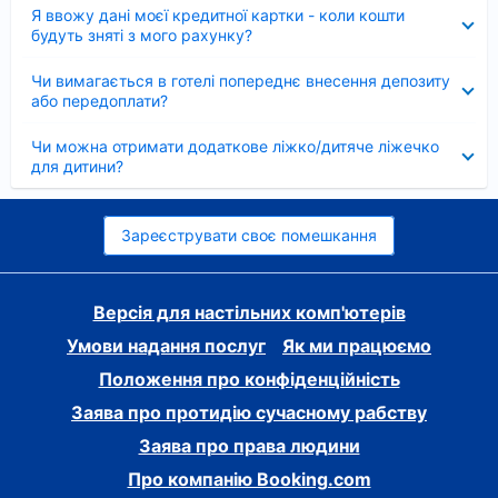
Згорнуто
Я ввожу дані моєї кредитної картки - коли кошти
будуть зняті з мого рахунку?
Згорнуто
Чи вимагається в готелі попереднє внесення депозиту
або передоплати?
Згорнуто
Чи можна отримати додаткове ліжко/дитяче ліжечко
для дитини?
Зареєструвати своє помешкання
Версія для настільних комп'ютерів
Умови надання послуг
Як ми працюємо
Положення про конфіденційність
Заява про протидію сучасному рабству
Заява про права людини
Про компанію Booking.com