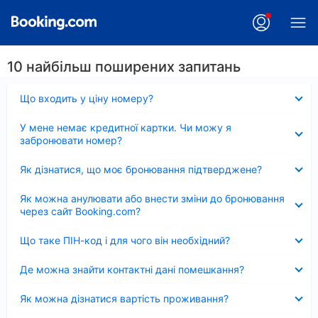
10 найбільш поширених запитань
Згорнуто
Що входить у ціну номеру?
Згорнуто
У мене немає кредитної картки. Чи можу я
забронювати номер?
Згорнуто
Як дізнатися, що моє бронювання підтверджене?
Згорнуто
Як можна анулювати або внести зміни до бронювання
через сайт Booking.com?
Згорнуто
Що таке ПІН-код і для чого він необхідний?
Згорнуто
Де можна знайти контактні дані помешкання?
Згорнуто
Як можна дізнатися вартість проживання?