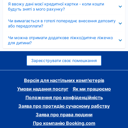
Згорнуто
Я ввожу дані моєї кредитної картки - коли кошти
будуть зняті з мого рахунку?
Згорнуто
Чи вимагається в готелі попереднє внесення депозиту
або передоплати?
Згорнуто
Чи можна отримати додаткове ліжко/дитяче ліжечко
для дитини?
Зареєструвати своє помешкання
Версія для настільних комп'ютерів
Умови надання послуг
Як ми працюємо
Положення про конфіденційність
Заява про протидію сучасному рабству
Заява про права людини
Про компанію Booking.com