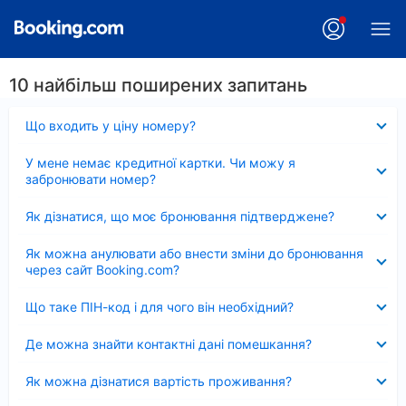
10 найбільш поширених запитань
Згорнуто
Що входить у ціну номеру?
Згорнуто
У мене немає кредитної картки. Чи можу я
забронювати номер?
Згорнуто
Як дізнатися, що моє бронювання підтверджене?
Згорнуто
Як можна анулювати або внести зміни до бронювання
через сайт Booking.com?
Згорнуто
Що таке ПІН-код і для чого він необхідний?
Згорнуто
Де можна знайти контактні дані помешкання?
Згорнуто
Як можна дізнатися вартість проживання?