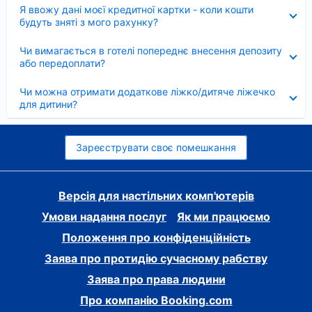
Згорнуто
Я ввожу дані моєї кредитної картки - коли кошти
будуть зняті з мого рахунку?
Згорнуто
Чи вимагається в готелі попереднє внесення депозиту
або передоплати?
Згорнуто
Чи можна отримати додаткове ліжко/дитяче ліжечко
для дитини?
Зареєструвати своє помешкання
Версія для настільних комп'ютерів
Умови надання послуг
Як ми працюємо
Положення про конфіденційність
Заява про протидію сучасному рабству
Заява про права людини
Про компанію Booking.com