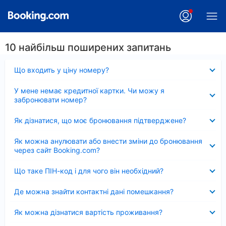
10 найбільш поширених запитань
Згорнуто
Що входить у ціну номеру?
Згорнуто
У мене немає кредитної картки. Чи можу я
забронювати номер?
Згорнуто
Як дізнатися, що моє бронювання підтверджене?
Згорнуто
Як можна анулювати або внести зміни до бронювання
через сайт Booking.com?
Згорнуто
Що таке ПІН-код і для чого він необхідний?
Згорнуто
Де можна знайти контактні дані помешкання?
Згорнуто
Як можна дізнатися вартість проживання?