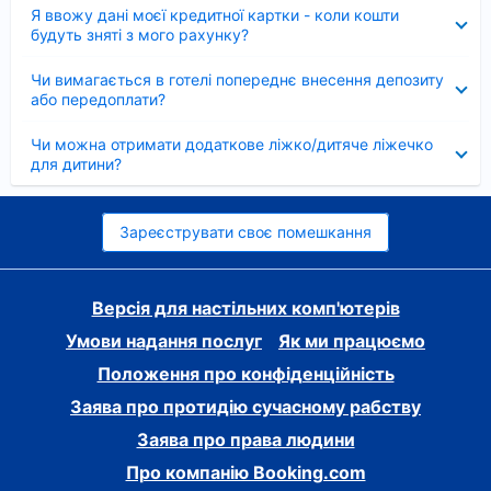
Згорнуто
Я ввожу дані моєї кредитної картки - коли кошти
будуть зняті з мого рахунку?
Згорнуто
Чи вимагається в готелі попереднє внесення депозиту
або передоплати?
Згорнуто
Чи можна отримати додаткове ліжко/дитяче ліжечко
для дитини?
Зареєструвати своє помешкання
Версія для настільних комп'ютерів
Умови надання послуг
Як ми працюємо
Положення про конфіденційність
Заява про протидію сучасному рабству
Заява про права людини
Про компанію Booking.com