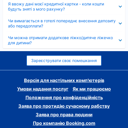
Згорнуто
Я ввожу дані моєї кредитної картки - коли кошти
будуть зняті з мого рахунку?
Згорнуто
Чи вимагається в готелі попереднє внесення депозиту
або передоплати?
Згорнуто
Чи можна отримати додаткове ліжко/дитяче ліжечко
для дитини?
Зареєструвати своє помешкання
Версія для настільних комп'ютерів
Умови надання послуг
Як ми працюємо
Положення про конфіденційність
Заява про протидію сучасному рабству
Заява про права людини
Про компанію Booking.com