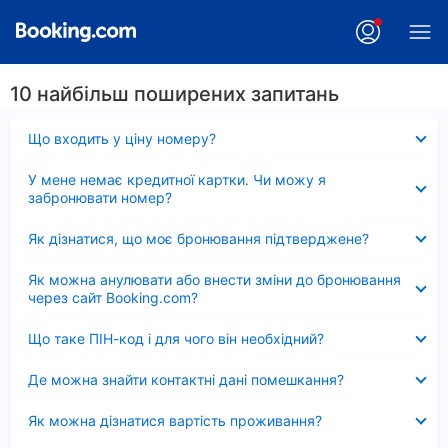
10 найбільш поширених запитань
Згорнуто
Що входить у ціну номеру?
Згорнуто
У мене немає кредитної картки. Чи можу я
забронювати номер?
Згорнуто
Як дізнатися, що моє бронювання підтверджене?
Згорнуто
Як можна анулювати або внести зміни до бронювання
через сайт Booking.com?
Згорнуто
Що таке ПІН-код і для чого він необхідний?
Згорнуто
Де можна знайти контактні дані помешкання?
Згорнуто
Як можна дізнатися вартість проживання?