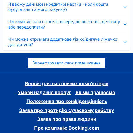
Згорнуто
Я ввожу дані моєї кредитної картки - коли кошти
будуть зняті з мого рахунку?
Згорнуто
Чи вимагається в готелі попереднє внесення депозиту
або передоплати?
Згорнуто
Чи можна отримати додаткове ліжко/дитяче ліжечко
для дитини?
Зареєструвати своє помешкання
Версія для настільних комп'ютерів
Умови надання послуг
Як ми працюємо
Положення про конфіденційність
Заява про протидію сучасному рабству
Заява про права людини
Про компанію Booking.com