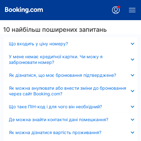
10 найбільш поширених запитань
Згорнуто
Що входить у ціну номеру?
Згорнуто
У мене немає кредитної картки. Чи можу я
забронювати номер?
Згорнуто
Як дізнатися, що моє бронювання підтверджене?
Згорнуто
Як можна анулювати або внести зміни до бронювання
через сайт Booking.com?
Згорнуто
Що таке ПІН-код і для чого він необхідний?
Згорнуто
Де можна знайти контактні дані помешкання?
Згорнуто
Як можна дізнатися вартість проживання?