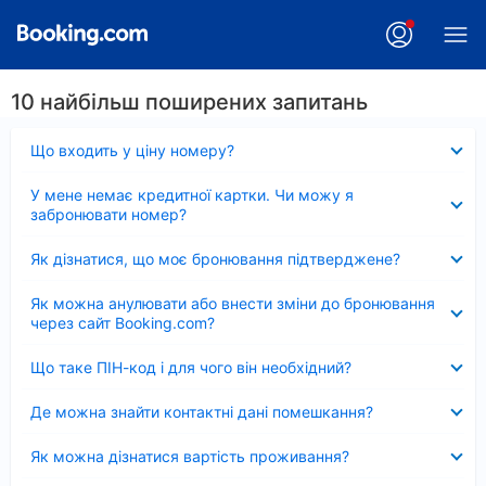
10 найбільш поширених запитань
Згорнуто
Що входить у ціну номеру?
Згорнуто
У мене немає кредитної картки. Чи можу я
забронювати номер?
Згорнуто
Як дізнатися, що моє бронювання підтверджене?
Згорнуто
Як можна анулювати або внести зміни до бронювання
через сайт Booking.com?
Згорнуто
Що таке ПІН-код і для чого він необхідний?
Згорнуто
Де можна знайти контактні дані помешкання?
Згорнуто
Як можна дізнатися вартість проживання?