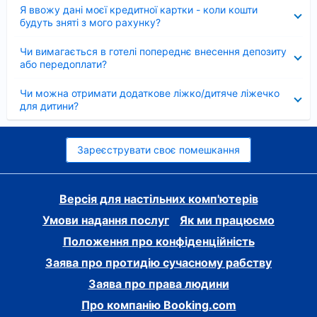
Згорнуто
Я ввожу дані моєї кредитної картки - коли кошти
будуть зняті з мого рахунку?
Згорнуто
Чи вимагається в готелі попереднє внесення депозиту
або передоплати?
Згорнуто
Чи можна отримати додаткове ліжко/дитяче ліжечко
для дитини?
Зареєструвати своє помешкання
Версія для настільних комп'ютерів
Умови надання послуг
Як ми працюємо
Положення про конфіденційність
Заява про протидію сучасному рабству
Заява про права людини
Про компанію Booking.com