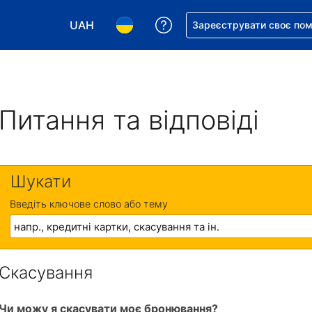
UAH
Отримайте допомогу з 
Зареєструвати своє по
Виберіть валюту. Ваша поточна валюта: Укр
Виберіть мову. Ваша поточна мова
Питання та відповіді
Шукати
Введіть ключове слово або тему
Скасування
Чи можу я скасувати моє бронювання?