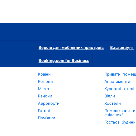
Версія для мобільних пристроїв
Ваш акаунт
Booking.com for Business
Країни
Приватні поме
Регіони
Апартаменти
Міста
Курортні готелі
Райони
Вілли
Аеропорти
Хостели
Готелі
Помешкання тип
сніданок"
Пам'ятки
Гостьові будинк