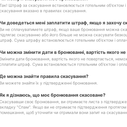
Так! Штраф за скасування встановлюється готельним об'єктом і 
скасування вказано в правилах скасування.
Чи доведеться мені заплатити штраф, якщо я захочу с
Ви не сплачуватимете штраф, якщо ваше бронювання можна ска
підлягає скасуванню або його більше не можна скасувати безко
штраф. Сума штрафу встановлюється готельним об'єктом і оплач
Чи можна змінити дати в бронюванні, вартість якого н
Змінити дати бронювання, вартість якого не повертається, нем
сплатити штраф. Сума встановлюється готельним об'єктом і опл
Де можна знайти правила скасування?
Ви можете знайти їх у підтвердженні бронювання.
Як я дізнаюсь, що моє бронювання скасоване?
Скасувавши своє бронювання, ви отримаєте листа з підтвердже
вкладку "Спам". Якщо ви не отримаєте підтвердження протягом 2
помешкання, щоб уточнити чи отримали вони запит на скасуванн