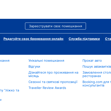
Зареєструвати своє помешкання
Редагуйте своє бронювання онлайн
Служба підтримки
Ста
шкання
Унікальні помешкання
Прокат авто
Відгуки
Пошук авіаквиткі
Дізнайтеся про проживання на
Замовлення столи
місяць
ресторанах
Сезонні та святкові пропозиції
Booking.com для 
консультантів
Traveller Review Awards
у "ліжко та
и