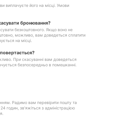
ви виплачуєте його на місці. Умови
касувати бронювання?
сувати безкоштовного. Якщо воно не
штовно, можливо, вам доведеться сплатити
ується на місці.
е повертається?
ожливо. При скасуванні вам доведеться
ачується безпосередньо в помешканні.
нням. Радимо вам перевірити пошту та
4 годин, зв'яжіться з адміністрацією
я.