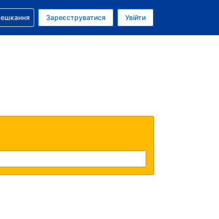
бронюванням
мешкання
Зареєструватися
Увійти
аїнська гривня
: Українською