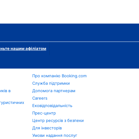
ньте нашим афіліатом
Про компанію Booking.com
в
Служба підтримки
ків в
Допомога партнерам
Careers
туристичних
Ековідповідальність
Прес-центр
Центр ресурсів з безпеки
Для інвесторів
Умови надання послуг