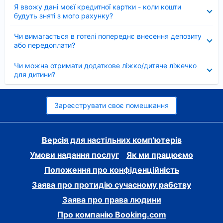
Згорнуто
Я ввожу дані моєї кредитної картки - коли кошти
будуть зняті з мого рахунку?
Згорнуто
Чи вимагається в готелі попереднє внесення депозиту
або передоплати?
Згорнуто
Чи можна отримати додаткове ліжко/дитяче ліжечко
для дитини?
Зареєструвати своє помешкання
Версія для настільних комп'ютерів
Умови надання послуг
Як ми працюємо
Положення про конфіденційність
Заява про протидію сучасному рабству
Заява про права людини
Про компанію Booking.com