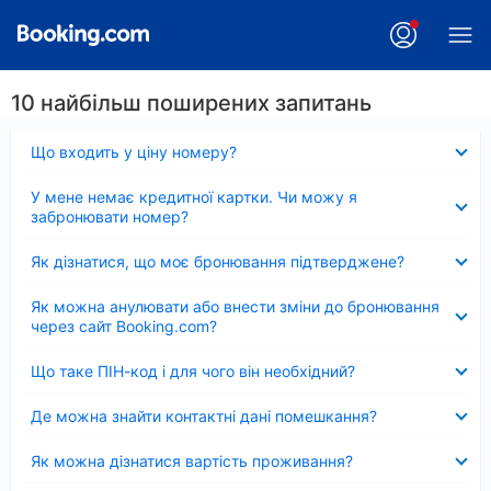
10 найбільш поширених запитань
Згорнуто
Що входить у ціну номеру?
Згорнуто
У мене немає кредитної картки. Чи можу я
забронювати номер?
Згорнуто
Як дізнатися, що моє бронювання підтверджене?
Згорнуто
Як можна анулювати або внести зміни до бронювання
через сайт Booking.com?
Згорнуто
Що таке ПІН-код і для чого він необхідний?
Згорнуто
Де можна знайти контактні дані помешкання?
Згорнуто
Як можна дізнатися вартість проживання?