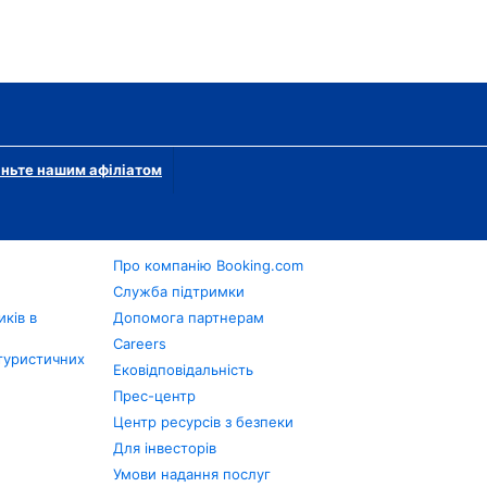
ньте нашим афіліатом
Про компанію Booking.com
в
Служба підтримки
ків в
Допомога партнерам
Careers
туристичних
Ековідповідальність
Прес-центр
Центр ресурсів з безпеки
Для інвесторів
Умови надання послуг