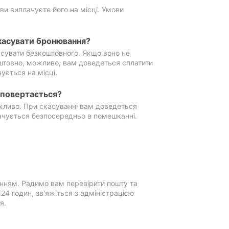
ви виплачуєте його на місці. Умови
касувати бронювання?
сувати безкоштовного. Якщо воно не
штовно, можливо, вам доведеться сплатити
ується на місці.
е повертається?
ожливо. При скасуванні вам доведеться
ачується безпосередньо в помешканні.
нням. Радимо вам перевірити пошту та
4 годин, зв'яжіться з адміністрацією
я.