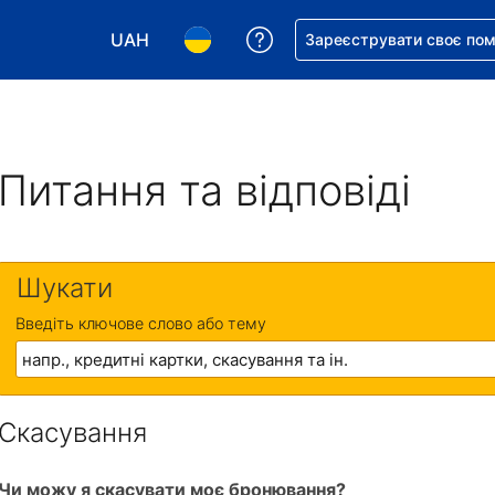
UAH
Отримайте допомогу з 
Зареєструвати своє по
Виберіть валюту. Ваша поточна валюта: Укр
Виберіть мову. Ваша поточна мова
Питання та відповіді
Шукати
Введіть ключове слово або тему
Скасування
Чи можу я скасувати моє бронювання?