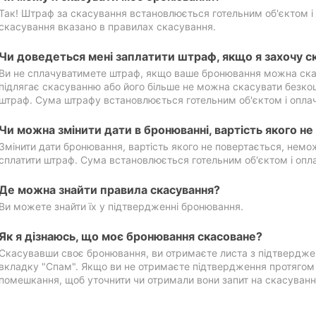
Так! Штраф за скасування встановлюється готельним об'єктом і 
скасування вказано в правилах скасування.
Чи доведеться мені заплатити штраф, якщо я захочу с
Ви не сплачуватимете штраф, якщо ваше бронювання можна ска
підлягає скасуванню або його більше не можна скасувати безко
штраф. Сума штрафу встановлюється готельним об'єктом і оплач
Чи можна змінити дати в бронюванні, вартість якого н
Змінити дати бронювання, вартість якого не повертається, нем
сплатити штраф. Сума встановлюється готельним об'єктом і опл
Де можна знайти правила скасування?
Ви можете знайти їх у підтвердженні бронювання.
Як я дізнаюсь, що моє бронювання скасоване?
Скасувавши своє бронювання, ви отримаєте листа з підтвердже
вкладку "Спам". Якщо ви не отримаєте підтвердження протягом 2
помешкання, щоб уточнити чи отримали вони запит на скасуванн