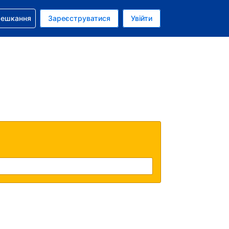
бронюванням
мешкання
Зареєструватися
Увійти
аїнська гривня
: Українською