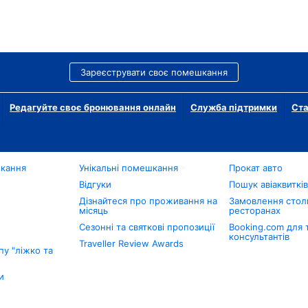
Зареєструвати своє помешкання
Редагуйте своє бронювання онлайн
Служба підтримки
Ста
шкання
Унікальні помешкання
Прокат авто
Відгуки
Пошук авіаквиткі
Дізнайтеся про проживання на
Замовлення столи
місяць
ресторанах
Сезонні та святкові пропозиції
Booking.com для 
консультантів
Traveller Review Awards
у "ліжко та
и