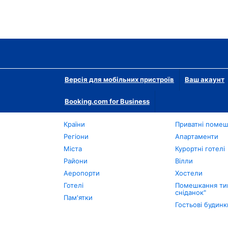
Версія для мобільних пристроїв
Ваш акаунт
Booking.com for Business
Країни
Приватні поме
Регіони
Апартаменти
Міста
Курортні готелі
Райони
Вілли
Аеропорти
Хостели
Готелі
Помешкання тип
сніданок"
Пам'ятки
Гостьові будинк