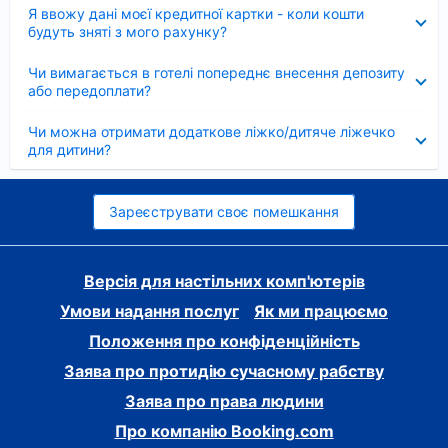
Згорнуто
Я ввожу дані моєї кредитної картки - коли кошти
будуть зняті з мого рахунку?
Згорнуто
Чи вимагається в готелі попереднє внесення депозиту
або передоплати?
Згорнуто
Чи можна отримати додаткове ліжко/дитяче ліжечко
для дитини?
Зареєструвати своє помешкання
Версія для настільних комп'ютерів
Умови надання послуг
Як ми працюємо
Положення про конфіденційність
Заява про протидію сучасному рабству
Заява про права людини
Про компанію Booking.com