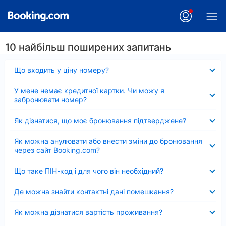
10 найбільш поширених запитань
Згорнуто
Що входить у ціну номеру?
Згорнуто
У мене немає кредитної картки. Чи можу я
забронювати номер?
Згорнуто
Як дізнатися, що моє бронювання підтверджене?
Згорнуто
Як можна анулювати або внести зміни до бронювання
через сайт Booking.com?
Згорнуто
Що таке ПІН-код і для чого він необхідний?
Згорнуто
Де можна знайти контактні дані помешкання?
Згорнуто
Як можна дізнатися вартість проживання?