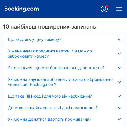
10 найбільш поширених запитань
Згорнуто
Що входить у ціну номеру?
Згорнуто
У мене немає кредитної картки. Чи можу я
забронювати номер?
Згорнуто
Як дізнатися, що моє бронювання підтверджене?
Згорнуто
Як можна анулювати або внести зміни до бронювання
через сайт Booking.com?
Згорнуто
Що таке ПІН-код і для чого він необхідний?
Згорнуто
Де можна знайти контактні дані помешкання?
Згорнуто
Як можна дізнатися вартість проживання?