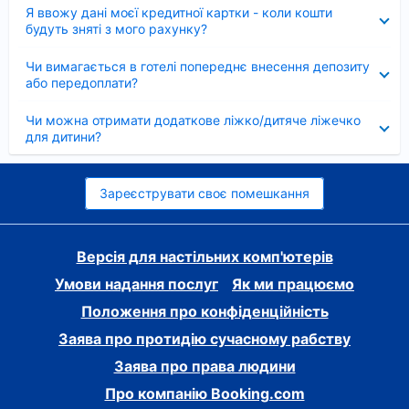
Згорнуто
Я ввожу дані моєї кредитної картки - коли кошти
будуть зняті з мого рахунку?
Згорнуто
Чи вимагається в готелі попереднє внесення депозиту
або передоплати?
Згорнуто
Чи можна отримати додаткове ліжко/дитяче ліжечко
для дитини?
Зареєструвати своє помешкання
Версія для настільних комп'ютерів
Умови надання послуг
Як ми працюємо
Положення про конфіденційність
Заява про протидію сучасному рабству
Заява про права людини
Про компанію Booking.com