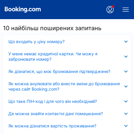
10 найбільш поширених запитань
Згорнуто
Що входить у ціну номеру?
Згорнуто
У мене немає кредитної картки. Чи можу я
забронювати номер?
Згорнуто
Як дізнатися, що моє бронювання підтверджене?
Згорнуто
Як можна анулювати або внести зміни до бронювання
через сайт Booking.com?
Згорнуто
Що таке ПІН-код і для чого він необхідний?
Згорнуто
Де можна знайти контактні дані помешкання?
Згорнуто
Як можна дізнатися вартість проживання?