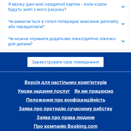
Згорнуто
Я ввожу дані моєї кредитної картки - коли кошти
будуть зняті з мого рахунку?
Згорнуто
Чи вимагається в готелі попереднє внесення депозиту
або передоплати?
Згорнуто
Чи можна отримати додаткове ліжко/дитяче ліжечко
для дитини?
Зареєструвати своє помешкання
Версія для настільних комп'ютерів
Умови надання послуг
Як ми працюємо
Положення про конфіденційність
Заява про протидію сучасному рабству
Заява про права людини
Про компанію Booking.com