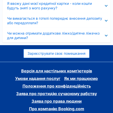
Згорнуто
Я ввожу дані моєї кредитної картки - коли кошти
будуть зняті з мого рахунку?
Згорнуто
Чи вимагається в готелі попереднє внесення депозиту
або передоплати?
Згорнуто
Чи можна отримати додаткове ліжко/дитяче ліжечко
для дитини?
Зареєструвати своє помешкання
Версія для настільних комп'ютерів
Умови надання послуг
Як ми працюємо
Положення про конфіденційність
Заява про протидію сучасному рабству
Заява про права людини
Про компанію Booking.com