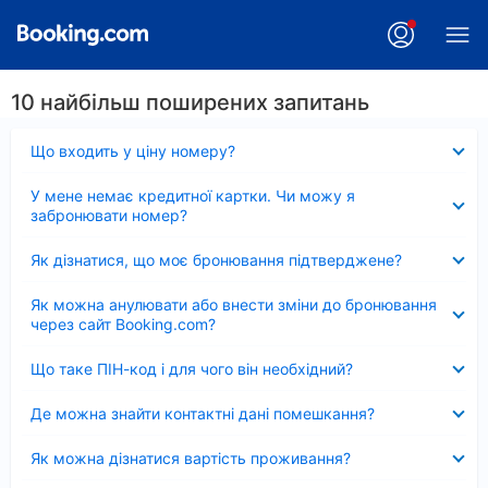
10 найбільш поширених запитань
Згорнуто
Що входить у ціну номеру?
Згорнуто
У мене немає кредитної картки. Чи можу я
забронювати номер?
Згорнуто
Як дізнатися, що моє бронювання підтверджене?
Згорнуто
Як можна анулювати або внести зміни до бронювання
через сайт Booking.com?
Згорнуто
Що таке ПІН-код і для чого він необхідний?
Згорнуто
Де можна знайти контактні дані помешкання?
Згорнуто
Як можна дізнатися вартість проживання?